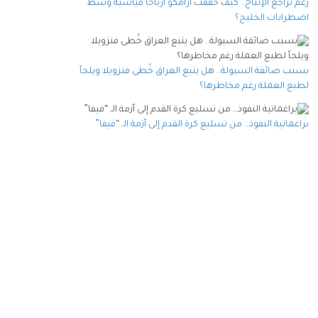
رغم تراجع الإنتاج.. كيف حققت أرامكو أرباحا قياسية وسط
اضطرابات الخليج؟
بسبب ضائقة السيولة.. هل يتبع العراق خُطى فنزويلا ويلجأ
لطبع العملة رغم مخاطرها؟
براغماتية النفوذ… من تسليع كرة القدم إلى أزمة الـ “فيفا”