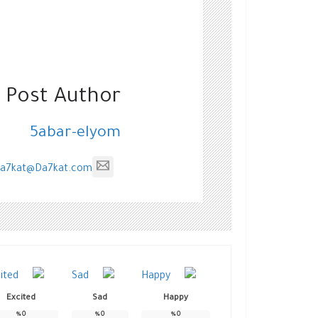
 Post Author
5abar-elyom
a7kat@Da7kat.com
Excited
Sad
Happy
%
0
%
0
%
0