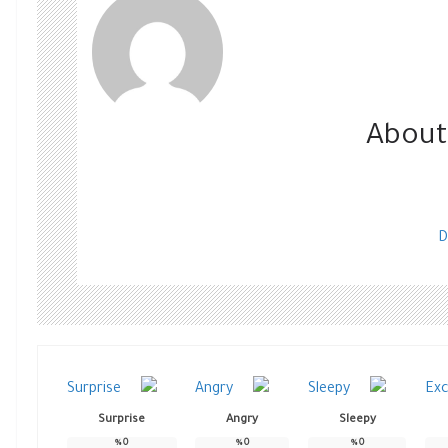
About
D
Surprise
Angry
Sleepy
%
0
%
0
%
0