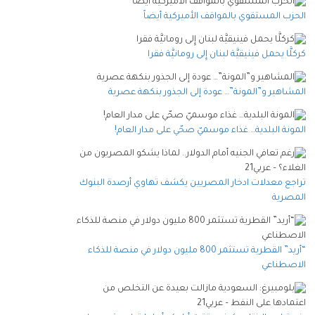
الحزب المستقوي بالمواقف الأميركية أيضاً
كركلَّا يحمل فينيقيَّة لبنان إِلى رومانيَّة فقرا
المشاهير و”المونة”… عودة إلى الجذور بنكهة عصرية
المونة البلدية… غذاء موسميّ صحّي على مدار العام!
تراجع معدلات ادخار المصريين يكشف تهاوي أرصدة البنوك
المصرية
“أريد” القطرية تستثمر 800 مليون دولار في منصة للذكاء
الاصطناعي