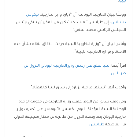
ليبيا
.
ووفقًا لبيان الخارجية اليونانية، أن “زيارة وزير الخارجية،
نيكوس
ديندياس
، إلى طرابلس ألغيت، حيث كان من المقرر أن يلتقي برئيس
المجلس الرئاسي محمد المنفي”.
وأشار البيان أن “وزارة الخارجية الليبية خرقت الاتفاق القائم بشأن عدم
الاجتماع بوزارة الخارجية الليبية”.
اقرأ أيضًا:
ليبيا تعلق على رفض وزير الخارجية اليوناني النزول في
طرابلس
وأكدت أنها “تستمر مرحلة الزيارة إلى شرق ليبيا كالمعتاد”.
وفي وقت سابق من اليوم، علقت وزارة الخارجية في حكومة الوحدة
الوطنية الليبية المؤقتة، اليوم الخميس 17 نوفمبر، على تصرف وزير
خارجية اليونان بعد رفضه النزول من طائرته في مطار معيتيقة الدولي
في العاصمة
طرابلس
.