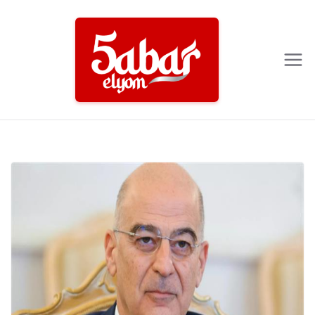
Ski
t
conten