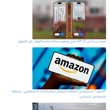
ميزة جديدة في iOS 27 تتيح تصغير ساعة شاشة القفل على الآيفون
“أمازون” تستثمر في الطاقة لتشغيل مراكز الذكاء الاصطناعي… محطّة
ضخمة في تكساس