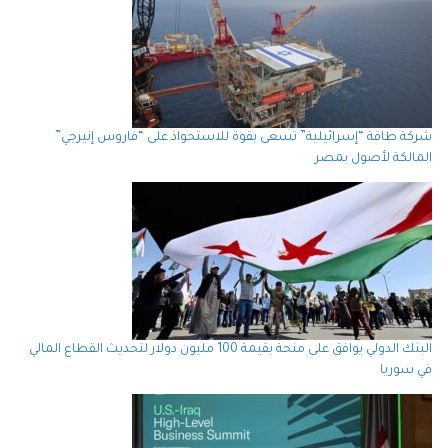
شركة طاقة “إسرائيلية” تسعى بقوة للاستحواذ على “فاروس إنيرجي”
المالكة لأصول بمصر
البنك الدولي يوافق على منحة بقيمة 100 مليون دولار لتحديث القطاع المالي
في سوريا