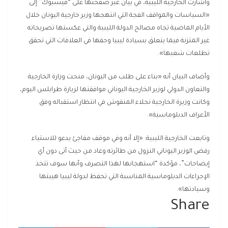
واشارت الخارجية الليبية، في بيان عبر صفحتها على “فيسبوك” إلى
«السياسات والمواقف الفجة التي انتهجها وزير خارجية اليونان خلال
الأيام الماضية تجاه مصالح الدولة الليبية والتي عكستها تصريحاته
غير المتزنة فيما يتعلق بسيادة ليبيا وحقها في العلاقات التي تحقق
تطلعات شعبها».
وأضاف البيان أنه «بناء على طلب من اليونان، منحت وزارة الخارجية
والتعاون الدولي لوزير الخارجية اليوناني موافقتها لزيارة طرابلس اليوم،
وكانت وزيرة الخارجية نجلاء المنقوش في انتظار استقباله وفق
الأعراف الدبلوماسية».
وتابعت الخارجية الليبية: «إلا أنه وفي موقف مفاجئ يدعو للاستياء
رفض الوزير اليوناني النزول من طائرته وعاد من حيث أتى دون أي
إيضاحات”، مؤكدة “استهجانها لهذا التصرف وأنها سوف تتخذ
الإجراءات الدبلوماسية المناسبة التي تحفظ لدولة ليبيا هيبتها
وسيادتها».
Share