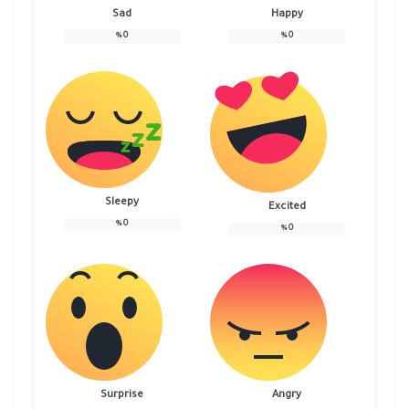
Sad
Happy
%
0
%
0
Sleepy
Excited
%
0
%
0
Surprise
Angry