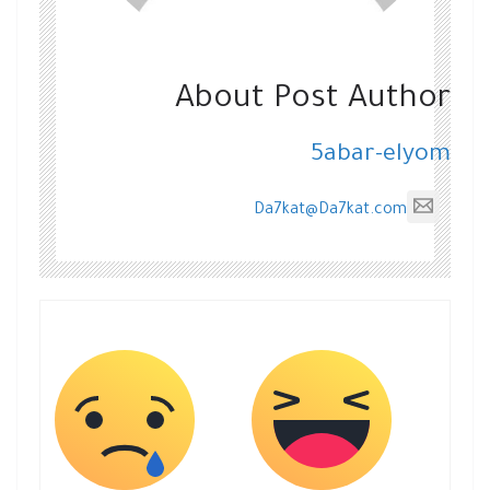
About Post Author
5abar-elyom
Da7kat@Da7kat.com