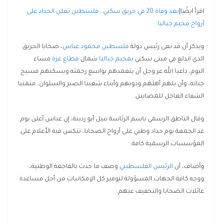
اقرأ ايضًا|
بعد وفاة 20 في حريق سكني.. فلسطين تعلن الحداد على
أرواح مخيم جباليا
ويذكر أن قد نعى رئيس دولة
فلسطين
محمود عباس
، ضحايا الحريق
الذي اندلع في مبنى سكني ب
مخيم جباليا
شمال
قطاع غزة
مساء
اليوم، داعيا الله عز وجل أن يتغمدهم بواسع رحمته ويسكنهم فسيح
جناته، وأن يلهم أهلهم وذويهم وأبناء شعبنا الصبر والسلوان، متمنيا
الشفاء العاجل للمصابين.
وقال الناطق الرسمي باسم الرئاسة نبيل أبو ردينة، إن عباس أعلن يوم
غد الجمعة يوم حداد وطني على أرواح الضحايا، تنكس فيه الأعلام على
المؤسسات الرسمية كافة.
وأضاف، أن
الرئيس الفلسطيني
وصف ما حدث بالفاجعة الوطنية،
ووجه كافة الجهات المسؤولة لتوفير كل الإمكانيات من أجل مساعدة
عائلات الضحايا والتخفيف عنهم.