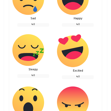
Sad
Happy
%
0
%
0
Sleepy
Excited
%
0
%
0