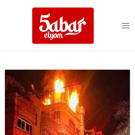
Ski
t
conten