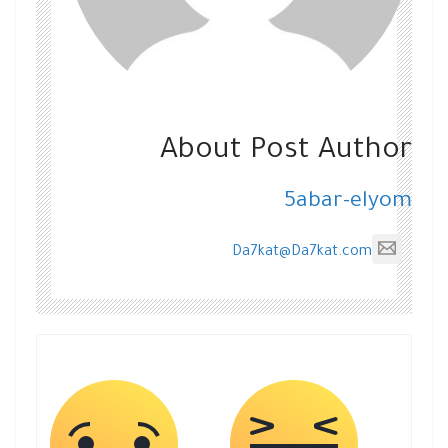
About Post Author
5abar-elyom
Da7kat@Da7kat.com