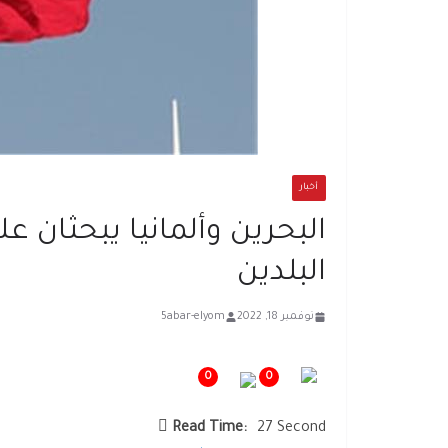
أخبار
البحرين وألمانيا يبحثان ع
البلدين
نوفمبر 18, 2022
5abar-elyom
0
0
Read Time:
27 Second