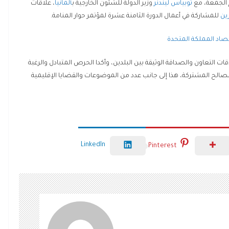
م الجمعة، مع
توبياس ليندنر
وزير الدولة للشئون الخارجية ب
ألمانيا
، علاقات
رين
للمشاركة في أعمال الدورة الثامنة عشرة لمؤتمر حوار المنامة.
صاد المملكة المتحدة
قات التعاون والصداقة الوثيقة بين البلدين، وأكدا الحرص المتبادل والرغبة
لمصالح المشتركة، هذا إلى جانب عدد من الموضوعات والقضايا الإقليمية
LinkedIn
Pinterest