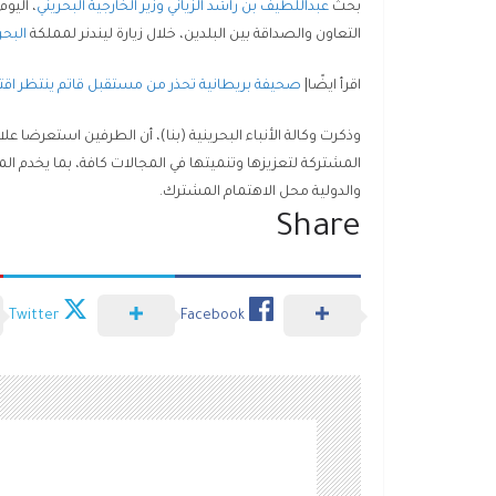
بحث
عبداللطيف بن راشد الزياني
وزير الخارجية البحريني
، اليو
التعاون والصداقة بين البلدين، خلال زيارة ليندنر لمملكة
البح
اقرأ ايضًا|
صحيفة بريطانية تحذر من مستقبل قاتم ينتظر اقت
وذكرت وكالة الأنباء البحرينية (بنا)، أن الطرفين استعرضا علا
المشتركة لتعزيزها وتنميتها في المجالات كافة، بما يخدم ا
والدولية محل الاهتمام المشترك.
Share
Twitter
Facebook