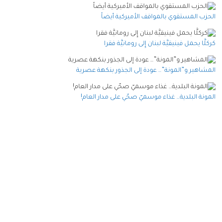
الحزب المستقوي بالمواقف الأميركية أيضاً
كركلَّا يحمل فينيقيَّة لبنان إِلى رومانيَّة فقرا
المشاهير و”المونة”… عودة إلى الجذور بنكهة عصرية
المونة البلدية… غذاء موسميّ صحّي على مدار العام!