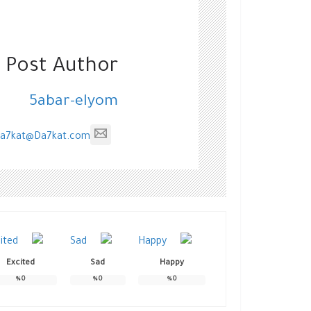
 Post Author
5abar-elyom
a7kat@Da7kat.com
Excited
Sad
Happy
%
0
%
0
%
0