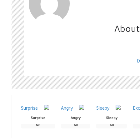
About
D
Surprise
Angry
Sleepy
%
0
%
0
%
0