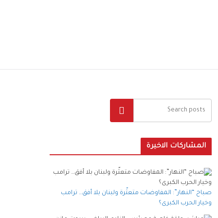
البحث
المشاركات الاخيرة
صباح “النهار”: المفاوضات متعثّرة ولبنان بلا أفق… ترامب
وخيار الحرب الكبرى؟