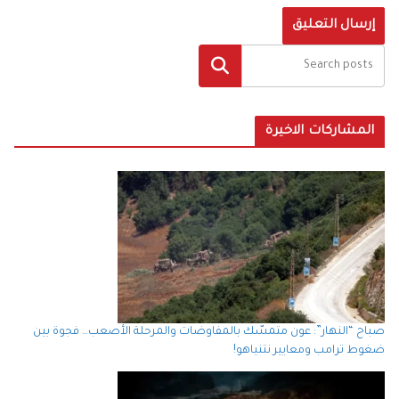
البحث
المشاركات الاخيرة
صباح “النهار”: عون متمسّك بالمفاوضات والمرحلة الأصعب… فجوة بين
ضغوط ترامب ومعايير نتنياهو!