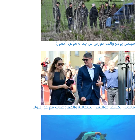
ميسي يودّع والده خورخي في جنازة مؤثرة (صور)
مالديني يكشف كواليس استقالته والمفاوضات مع غوارديولا