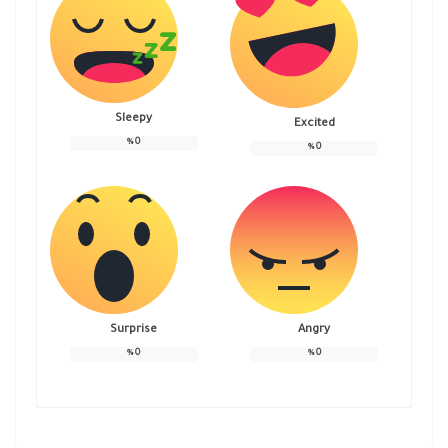
Sleepy
Excited
%
0
%
0
Surprise
Angry
%
0
%
0