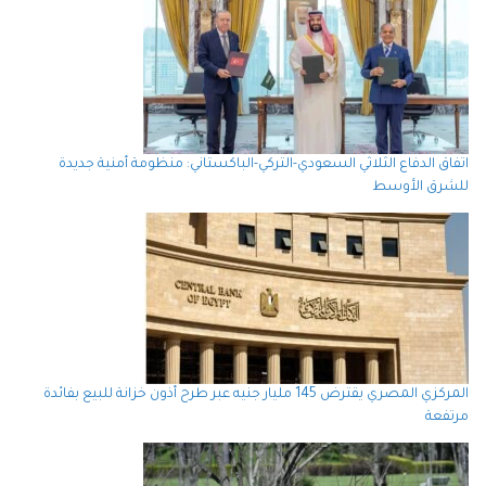
اتفاق الدفاع الثلاثي السعودي-التركي-الباكستاني: منظومة أمنية جديدة
للشرق الأوسط
المركزي المصري يقترض 145 مليار جنيه عبر طرح أذون خزانة للبيع بفائدة
مرتفعة