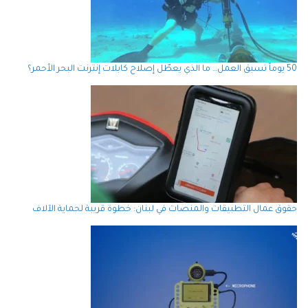
50 يوماً تسبق العمل… ما الذي يعطّل إصلاح كابلات إنترنت البحر الأحمر؟
حقوق عمال التطبيقات والمنصات في لبنان: خطوة قريبة لحماية الآلاف