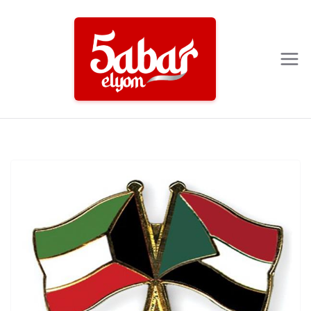
Ski
t
conten