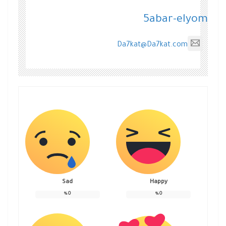
5abar-elyom
Da7kat@Da7kat.com
Sad
Happy
%
0
%
0