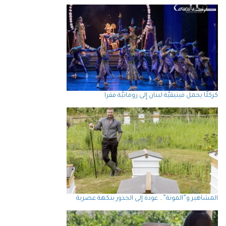
كركلَّا يحمل فينيقيَّة لبنان إِلى رومانيَّة فقرا
المشاهير و”المونة”… عودة إلى الجذور بنكهة عصرية