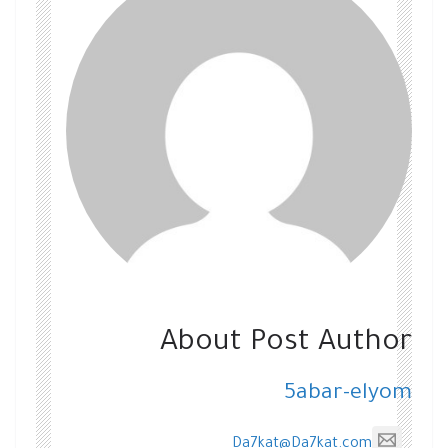
About Post Author
5abar-elyom
Da7kat@Da7kat.com