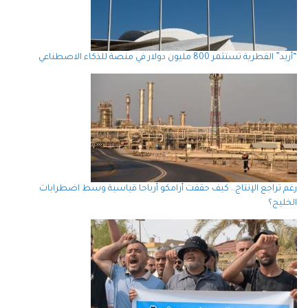
“أريد” القطرية تستثمر 800 مليون دولار في منصة للذكاء الاصطناعي
رغم تراجع الإنتاج.. كيف حققت أرامكو أرباحا قياسية وسط اضطرابات
الخليج؟