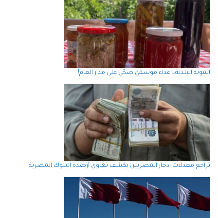
المونة البلدية… غذاء موسميّ صحّي على مدار العام!
تراجع معدلات ادخار المصريين يكشف تهاوي أرصدة البنوك المصرية