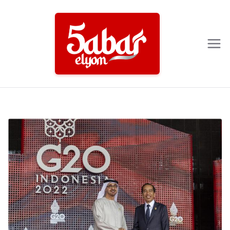
Ski
t
conten