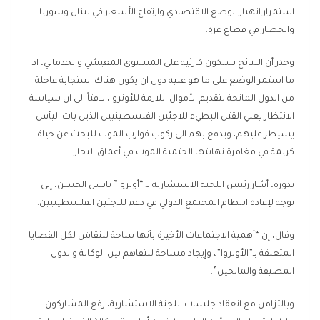
استمرار انهيار الوضع الاقتصادي وارتفاع الأسعار في لبنان وسوريا
والحصار في قطاع غزة.
وحذر أن النتائج ستكون كارثية على المستوى المعيشي والخدماتي، اذا
ما استمر الوضع على ما هو عليه دون ان يكون هناك استجابة عاجلة
من الدول المانحة لتقديم الأموال اللازمة للأونروا، لافتاً الى ان سياسة
الانتظار يعني القتل البطيء للاجئين الفلسطينيين الذين بات اليأس
يسيطر عليهم، ويدفع بهم الى ركوب قوارب الموت للبحث عن حياة
كريمة في مغامرة نهايتها الحتمية الموت في أعماق البحار .
بدوره، أشار رئيس اللجنة الاستشارية لـ “أونروا” باسل الحسن، إلى
توجه لإعادة انتظام المجتمع الدولي في دعم للاجئين الفلسطينيين.
وقال، إن “أهمية الاجتماعات الأخيرة بأنها ساحة للنقاش لكل القضايا
المتعلقة بـ”الأونروا”، وإيجاد مساحة للتفاهم بين الوكالة والدول
المضيفة والمانحين”.
وبالتزامن مع انعقاد جلسات اللجنة الاستشارية، رفع المشاركون