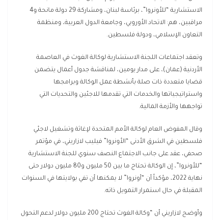
الاستشارية “للأونروا”، برئاسة لبنان، ومشاركة 29 دولة مانحة و4
مراقبين، هم: الاتحاد الأوروبي، وجامعة الدول العربية، ومنظمة
التعاون الإسلامي، ودولة فلسطين.
وتعقد اجتماعات اللجنة الاستشارية لوكالة الغوث في العاصمة
الأردنية (عمان)، على مدار يومين، لمناقشة جدول أعمال يتضمن
قضايا متعددة ذات صلة بأنشطة عمل الوكالة وبرامجها
واستراتيجياتها والخدمات التي تقدمها للاجئين والتحديات التي
تواجهها والأزمة المالية.
وقال المفوض العام لوكالة الأمم المتحدة لإغاثة وتشغيل لاجئي
فلسطين في الشرق الأدنى “الأونروا” فيليب لازاريني، في مؤتمر
صحفي، عقد على جانب الاجتماع النصف سنوي للجنة الاستشارية
“للأونروا”، إن الوكالة تحتاج ما بين 50 مليون و80 مليون دولار حتى
نهاية 2022، مؤكداً أن “أونروا” لا يمكنها أن تفي بولايتها في السنوات
المقبلة في حال استمرار التمويل ذاته.
وأوضح لازاريني أن “وكالة الغوث تحتاج 200 مليون دولار لدعم التحول