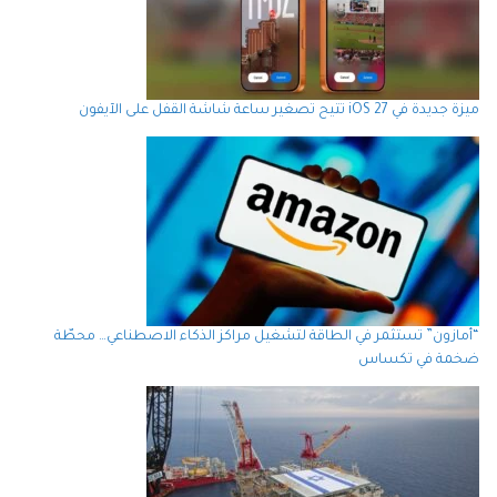
ميزة جديدة في iOS 27 تتيح تصغير ساعة شاشة القفل على الآيفون
“أمازون” تستثمر في الطاقة لتشغيل مراكز الذكاء الاصطناعي… محطّة
ضخمة في تكساس