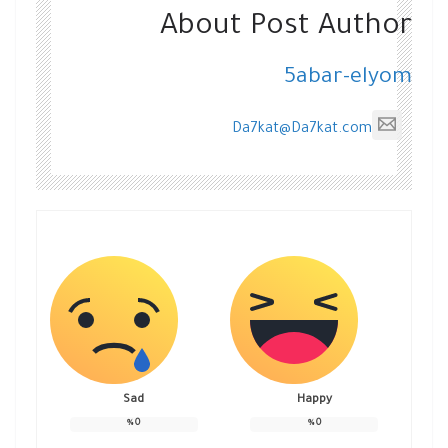
About Post Author
5abar-elyom
Da7kat@Da7kat.com
Sad
Happy
%
0
%
0