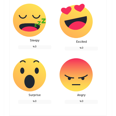
Sleepy
Excited
%
0
%
0
Surprise
Angry
%
0
%
0