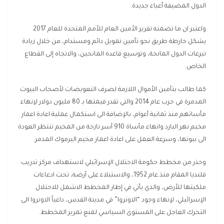
الدول المضيفة أعباء جديدة.
واعتبر ان ما تضمنه تقرير الأمين العام للأمم المتحدة للعام 2017
يشكل خارطة طريق نحو تأمين تمويل دائم ومستدام، من خلال زيادة
تبرعات الدول المانحة، وتوسيع قاعدة المانحين، والاتجاه إلى القطاع
الخاص.
كما طالب بتأمين الأموال اللازمة لصرف التعويضات لأصحاب البيوت
المدمرة في حرب عام 2014 والتي تقدر قيمتها بـ 80 مليون دولار لإنهاء
مأساتهم منذ ثمانية أعوام، بالإضافة الى استكمال عملية اعادة اعمار
مخيم نهر البارد وانهاء مأساة 910 أسر نازحة من المخيم تنتظر العودة
الى بيوتها، وسرعة العمل على اعادة اعمار مخيم اليرموك المدمر.
وحذر من مخطط حكومة الاحتلال الإسرائيلي لاستهداف مركز تدريب
قلنديا المقام منذ عام 1952، والاستيلاء على أرضه، تحت ادعاءات
ملكيتها للأرض، والذي يأتي في إطار المخطط الاشمل للاحتلال
الإسرائيلي، لإنهاء وجود “الاونروا” في مدينة القدس، داعياً الاونروا الى
التحرك العاجل على المستوى السياسي لمنع تمرير المخطط.