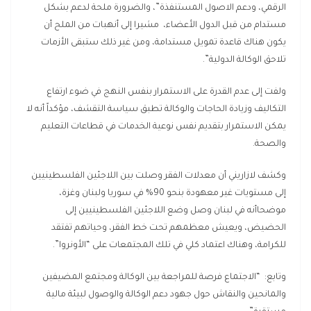
الرقمي، ودعم الاصول المستنفذة”، والضرورة ملحة لدعم بشكل
مستدام من قبل الدول الأعضاء، مشيرا إلى أنهبات من الملح أن
يكون هناك قاعدة تمويل مستدامة، ومن غير ذلك ستبقى الأزمات
تلاحق الوكالة الدولية”.
ولفت إلى عدم القدرة على الاستمرار بنفس النهج في ضوء ارتفاع
التكاليف وزيادة الحاجات والوكالة تطبق سياسة التقشف، مؤكداً أنه لا
يمكن الاستمرار بتقديم نفس نوعية الخدمات في قطاعات التعليم
والصحة.
وكشف لازاريني أن معدلات الفقر وصلت بين اللاجئين الفلسطينيين
إلى مستويات غير معهودة بنحو 90% في سوريا ولبنان وغزة،
موضحاأنه في لبنان وصل وضع اللاجئين الفلسطينيين إلى
الحضيض، ويعيش معظمهم تحت خط الفقر، وحياتهم تفتقد
للكرامة، وهناك اعتماد كلي في تلك المجتمعات على “الأونروا”.
وتابع: “الاجتماع فرصة للمراجعة بين الوكالة ومجتمع المضيفين
والمانحين والنقاش حول جهود دعم الوكالة والوصول لبيئة مالية