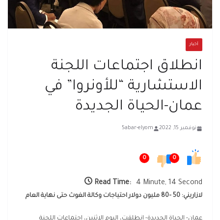
أخبار
انطلاق اجتماعات اللجنة
الاستشارية “للأونروا” في
عمان-الحياة الجديدة
نوفمبر 15, 2022
5abar-elyom
0
0
Read Time:
4 Minute, 14 Second
لازاريني: 50 –80 مليون دولار احتياجات وكالة الغوث حتى نهاية العام
عمان- الحياة الجديدة- انطلقت، اليوم الاثنين، اجتماعات اللجنة