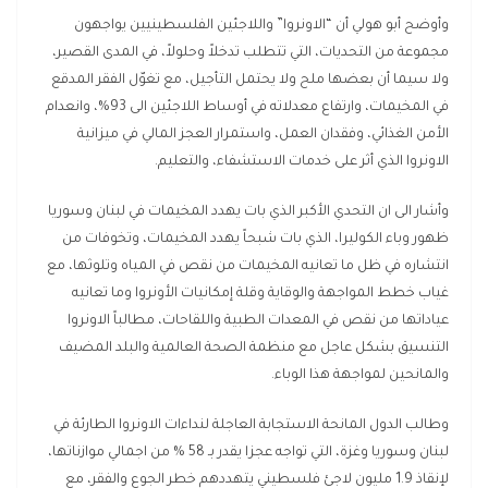
وأوضح أبو هولي أن “الاونروا” واللاجئين الفلسطينيين يواجهون
مجموعة من التحديات، التي تتطلب تدخلاً وحلولاً، في المدى القصير،
ولا سيما أن بعضها ملح ولا يحتمل التأجيل، مع تغوّل الفقر المدقع
في المخيمات، وارتفاع معدلاته في أوساط اللاجئين الى 93%، وانعدام
الأمن الغذائي، وفقدان العمل، واستمرار العجز المالي في ميزانية
الاونروا الذي أثر على خدمات الاستشفاء، والتعليم.
وأشار الى ان التحدي الأكبر الذي بات يهدد المخيمات في لبنان وسوريا
ظهور وباء الكوليرا، الذي بات شبحاً يهدد المخيمات، وتخوفات من
انتشاره في ظل ما تعانيه المخيمات من نقص في المياه وتلوثها، مع
غياب خطط المواجهة والوقاية وقلة إمكانيات الأونروا وما تعانيه
عياداتها من نقص في المعدات الطبية واللقاحات، مطالباً الاونروا
التنسيق بشكل عاجل مع منظمة الصحة العالمية والبلد المضيف
والمانحين لمواجهة هذا الوباء.
وطالب الدول المانحة الاستجابة العاجلة لنداءات الاونروا الطارئة في
لبنان وسوريا وغزة، التي تواجه عجزا يقدر بـ 58 % من اجمالي موازناتها،
لإنقاذ 1.9 مليون لاجئ فلسطيني يتهددهم خطر الجوع والفقر، مع