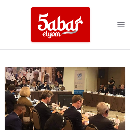
Ski
t
conten