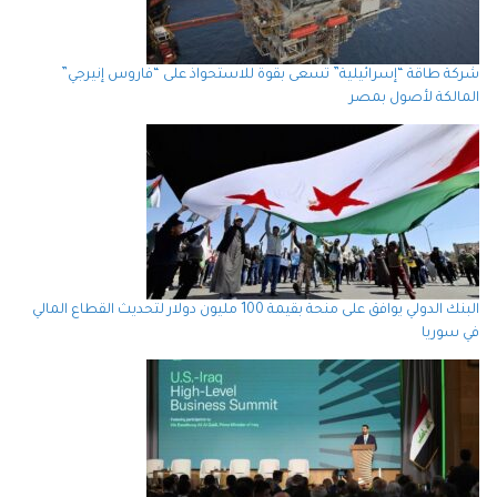
شركة طاقة “إسرائيلية” تسعى بقوة للاستحواذ على “فاروس إنيرجي”
المالكة لأصول بمصر
البنك الدولي يوافق على منحة بقيمة 100 مليون دولار لتحديث القطاع المالي
في سوريا