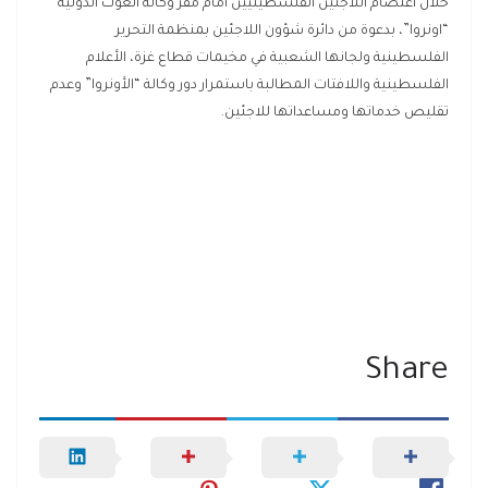
خلال اعتصام اللاجئين الفلسطينيين أمام مقر وكالة الغوث الدولية
“اونروا”، بدعوة من دائرة شؤون اللاجئين بمنظمة التحرير
الفلسطينية ولجانها الشعبية في مخيمات قطاع غزة، الأعلام
الفلسطينية واللافتات المطالبة باستمرار دور وكالة “الأونروا” وعدم
تقليص خدماتها ومساعداتها للاجئين.
Share