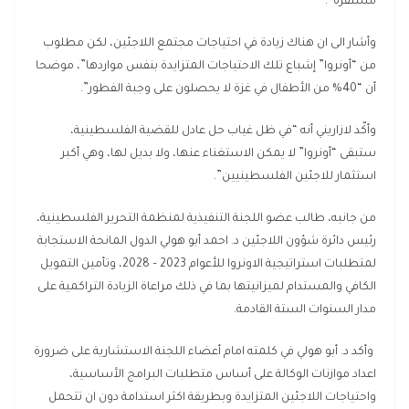
مستقرة”.
وأشار الى ان هناك زيادة في احتياجات مجتمع اللاجئين، لكن مطلوب
من “أونروا” إشباع تلك الاحتياجات المتزايدة بنفس مواردها”، موضحا
أن “40% من الأطفال في غزة لا يحصلون على وجبة الفطور”.
وأكّد لازاريني أنه “في ظل غياب حل عادل للقضية الفلسطينية،
ستبقى “أونروا” لا يمكن الاستغناء عنها، ولا بديل لها، وهي أكبر
استثمار للاجئين الفلسطينيين”.
من جانبه، طالب عضو اللجنة التنفيذية لمنظمة التحرير الفلسطينية،
رئيس دائرة شؤون اللاجئين د. احمد أبو هولي الدول المانحة الاستجابة
لمتطلبات استراتيجية الاونروا للأعوام 2023 – 2028، وتأمين التمويل
الكافي والمستدام لميزانيتها بما في ذلك مراعاة الزيادة التراكمية على
مدار السنوات الستة القادمة.
وأكد د. أبو هولي في كلمته امام أعضاء اللجنة الاستشارية على ضرورة
اعداد موازنات الوكالة على أساس متطلبات البرامج الأساسية،
واحتياجات اللاجئين المتزايدة وبطريقة اكثر استدامة دون ان تتحمل