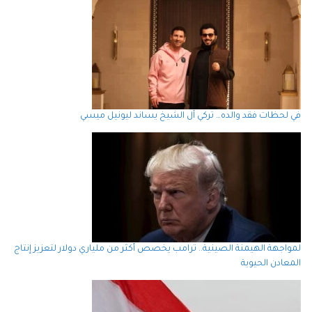
في لحظات فقد والده… تركي آل الشيخ يساند ليونيل ميسي
لمواجهة الهيمنة الصينية.. ترامب يخصص أكثر من ملياري دولار لتعزيز إنتاج
المعادن الحيوية