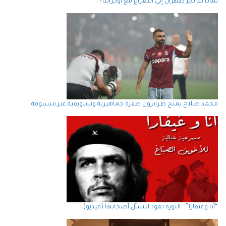
لماذا لم تُجرّ طهران إلى الصراع مع أوكرانيا؟
محمد صلاح يمنح طرابزون طفرة جماهيرية وتسويقية غير مسبوقة
“أنا وغيفارا”… الثورة تعود لتسأل أصحابها (فيديو)