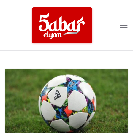
Ski
t
conten