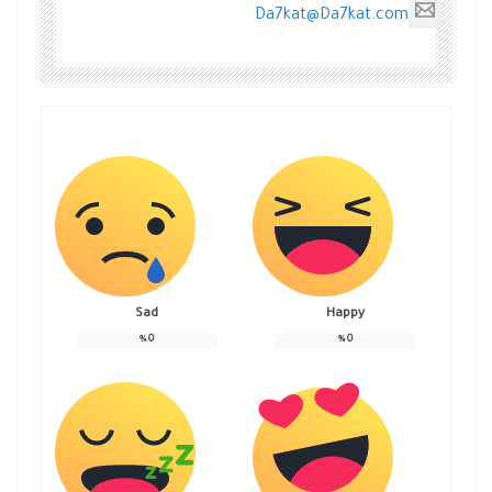
Da7kat@Da7kat.com
Sad
Happy
%
0
%
0