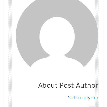
About Post Author
5abar-elyom