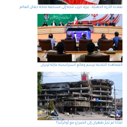
بقلادة الأرزة الذهبيّة.. بيرلا حرب تتّجه إلى مسابقة ملكة جمال العالم
المعاهدة الثلاثية ترسم وقائع استراتيجية عازلة لإيران
لماذا لم تُجرّ طهران إلى الصراع مع أوكرانيا؟