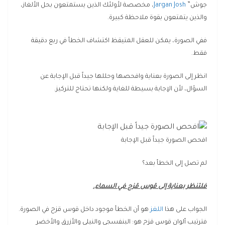
جوش”
Jargan Josh
، مخصصة لأولئك الذين يستمتعون بحل الألغاز،
والذين يتمتعون بقوة ملاحظة كبيرة.
ففي الصورة، يمكن للعقل المتيقظ اكتشاف الخطأ في ربع دقيقة
فقط.
انظر إلى الصورة بعناية وافحصها وحللها جيداً قبل الإجابة عن
السؤال، لأن الإجابة بسيطة للغاية ولكنها تحتاج للتركيز.
افحص الصورة جيداً قبل الإجابة
لم تصل إلى الخطأ بعد؟
فلتنظر بعناية إلى قوس قزح في السماء.
الجواب على هذا
اللغز
هو أن الخطأ موجود داخل قوس قزح في الصورة.
فترتيب ألوان قوس قزح هو: البنفسجي والنيلي والأزرق والأخضر