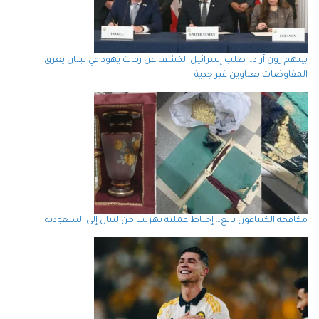
بينهم رون آراد… طلب إسرائيل الكشف عن رفات يهود في لبنان يغرق
المفاوضات بعناوين غير جدية
مكافحة الكبتاغون تابع… إحباط عملية تهريب من لبنان إلى السعودية