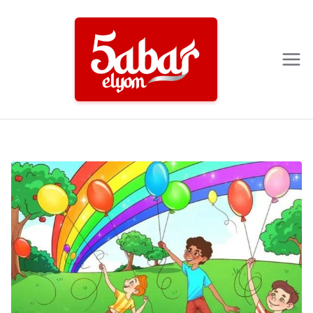
Ski
t
conten