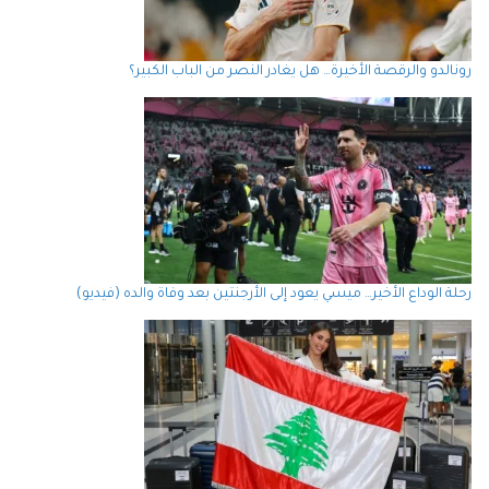
رونالدو والرقصة الأخيرة… هل يغادر النصر من الباب الكبير؟
رحلة الوداع الأخير… ميسي يعود إلى الأرجنتين بعد وفاة والده (فيديو)