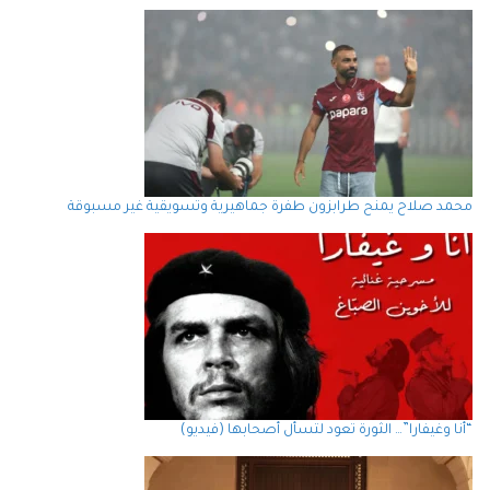
محمد صلاح يمنح طرابزون طفرة جماهيرية وتسويقية غير مسبوقة
“أنا وغيفارا”… الثورة تعود لتسأل أصحابها (فيديو)