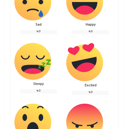
Sad
Happy
%
0
%
0
Sleepy
Excited
%
0
%
0