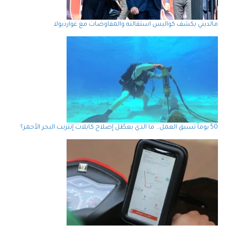
مالديني يكشف كواليس استقالته والمفاوضات مع غوارديولا
50 يوماً تسبق العمل… ما الذي يعطّل إصلاح كابلات إنترنت البحر الأحمر؟