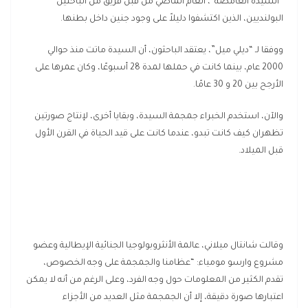
“السيدة الغامضة”، العام الماضي من قبل فريق من الباحثين
البولنديين، الذين اكتشفوا دليلاً على وجود جنين داخل بطنها.
ووفقا لـ “ديلي ميل”، يعتقد الباحثون، أن السيدة ماتت منذ حوالي
2000 عام، بينما كانت في حملها لمدة 28 أسبوعًا، وكان عمرها على
الأرجح بين 20 و 30 عامًا.
والآن، استخدم الخبراء جمجمة السيدة، وبقايا أخرى، لإنتاج صورتين
تظهران كيف كانت تبدو، عندما كانت على قيد الحياة في القرن الأول
قبل الميلاد.
وقالت شانتال ميلاني، عالمة الأنثروبولوجيا الجنائية الإيطالية وعضو
مشروع وارسو مومياء: “عظامنا والجمجمة على وجه الخصوص،
تقدم الكثير من المعلومات حول وجه الفرد، وعلى الرغم من أنه لا يمكن
اعتبارها صورة دقيقة، إلا أن الجمجمة مثل العديد من الأجزاء