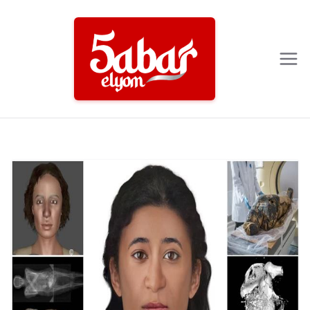
Ski
t
conten