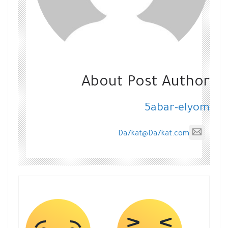
About Post Author
5abar-elyom
Da7kat@Da7kat.com