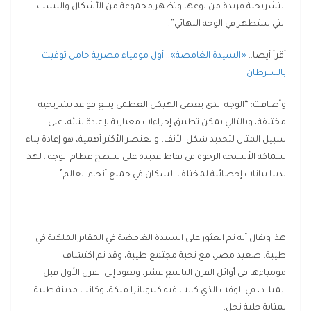
التشريحية فريدة من نوعها وتظهر مجموعة من الأشكال والنسب
التي ستظهر في الوجه النهائي”.
أقرأ أيضا..
«السيدة الغامضة».. أول مومياء مصرية حامل توفيت
بالسرطان
وأضافت: “الوجه الذي يغطي الهيكل العظمي يتبع قواعد تشريحية
مختلفة، وبالتالي يمكن تطبيق إجراءات معيارية لإعادة بنائه، على
سبيل المثال لتحديد شكل الأنف، والعنصر الأكثر أهمية، هو إعادة بناء
سماكة الأنسجة الرخوة في نقاط عديدة على سطح عظام الوجه.. لهذا
لدينا بيانات إحصائية لمختلف السكان في جميع أنحاء العالم”.
هذا ويقال أنه تم العثور على السيدة الغامضة في المقابر الملكية في
طيبة، صعيد مصر، مع نخبة مجتمع طيبة، وقد تم اكتشاف
مومياءها في أوائل القرن التاسع عشر، وتعود إلى القرن الأول قبل
الميلاد، في الوقت الذي كانت فيه كليوباترا ملكة، وكانت مدينة طيبة
بمثابة خلية نحل.