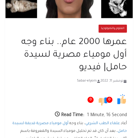
العلوم والتكنولوجيا
عمرها 2000 عام.. بناء وجه
أول مومياء مصرية لسيدة
حامل| فيديو
نوفمبر 11, 2022
5abar-elyom
0
0
Read Time:
1 Minute, 16 Second
أعاد
علماء الطب الشرعي
، بناء وجه
أول مومياء مصرية قديمة لسيدة
حامل
، بعد أن كان قد تم تحليل مومياء السيدة والمعروفة باسم