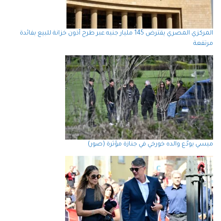
المركزي المصري يقترض 145 مليار جنيه عبر طرح أذون خزانة للبيع بفائدة
مرتفعة
ميسي يودّع والده خورخي في جنازة مؤثرة (صور)