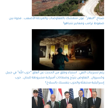
صباح “النهار”: عون متمسّك بالمفاوضات والمرحلة الأصعب… فجوة بين
ضغوط ترامب ومعايير نتنياهو!
رغم تسريبات النفي… استياء وقلق من الحديث عن أنفاق “حزب الله” في جبيل
وكسروان , التفاوض يترنّح وضمانات أميركية مشروطة للبنان… حرب
إسرائيلية محتملَة والحزب يتمسك بالسلاح؟