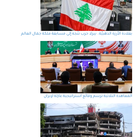
بقلادة الأرزة الذهبيّة.. بيرلا حرب تتّجه إلى مسابقة ملكة جمال العالم
المعاهدة الثلاثية ترسم وقائع استراتيجية عازلة لإيران