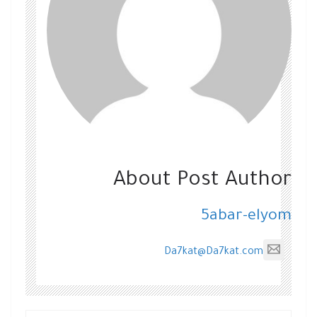
About Post Author
5abar-elyom
Da7kat@Da7kat.com