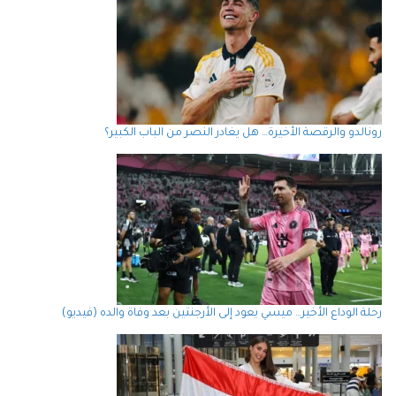
رونالدو والرقصة الأخيرة… هل يغادر النصر من الباب الكبير؟
رحلة الوداع الأخير… ميسي يعود إلى الأرجنتين بعد وفاة والده (فيديو)