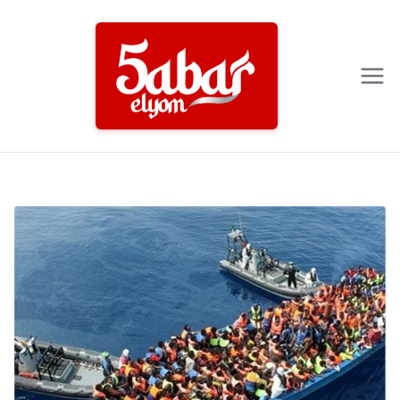
Ski
t
conten