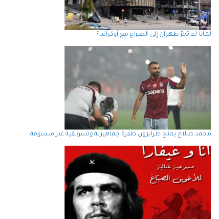
لماذا لم تُجرّ طهران إلى الصراع مع أوكرانيا؟
محمد صلاح يمنح طرابزون طفرة جماهيرية وتسويقية غير مسبوقة