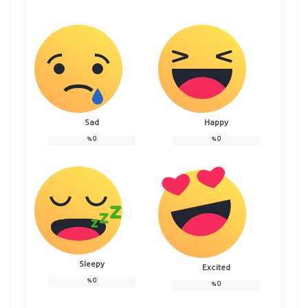
Sad
Happy
%
0
%
0
Sleepy
Excited
%
0
%
0