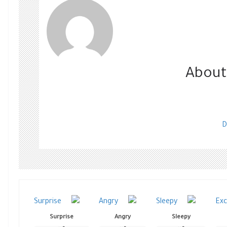
About
D
Surprise
Angry
Sleepy