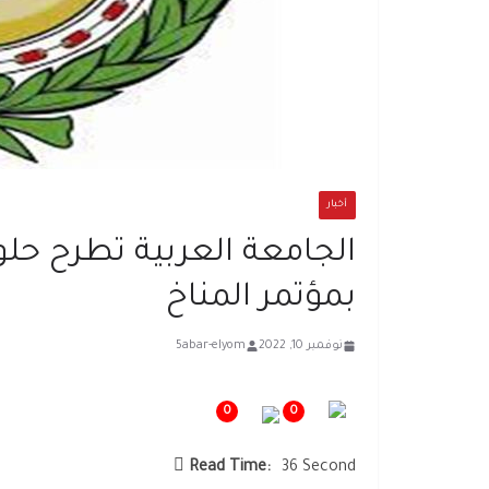
أخبار
الجامعة العربية تطرح حلو
بمؤتمر المناخ
نوفمبر 10, 2022
5abar-elyom
0
0
Read Time:
36 Second