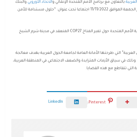
لعربية
بالتعاون مع برنامج الأمم المتحدة الإنمائي و
الاتحاد الأوروبي
والبنك
الدولي والبنك الإسلامي للتنمية وبنك الاستثمار الأوروبي يوم الجمعة الموافق 11/11/2022 اجتماعا تحت عنوان: “حلول مستدامة للأمن
ويأتي ذلك في إطار أعمال الدورة 27 من مؤتمر الأطراف لاتفاقية الأمم المتحدة حول تغير المناخ COP27 المنعقد في مدينة شرم الشيخ
 العربية” التي طرحتها الأمانة العامة لجامعة الجول العربية بهدف معالجة
ه، وذلك في سياق الأزمات المتزايدة والضعف الاجتماعي في المنطقة العربية،
التي تتقاطع مع هذه القضايا.
LinkedIn
Pinterest