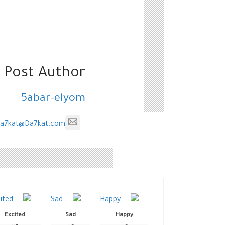
 Post Author
5abar-elyom
a7kat@Da7kat.com
Excited
Sad
Happy