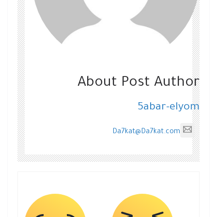
About Post Author
5abar-elyom
Da7kat@Da7kat.com