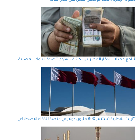
تراجع معدلات ادخار المصريين يكشف تهاوي أرصدة البنوك المصرية
“أريد” القطرية تستثمر 800 مليون دولار في منصة للذكاء الاصطناعي