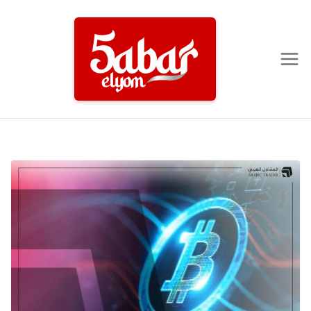
Ski
t
conten