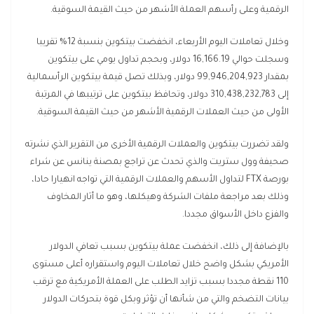
الرقمية وعلى رأسهم العملة الأشهر من حيث القيمة السوقية.
وخلال تعاملات اليوم الأربعاء، انخفضت بيتكوين بنسبة 12% تقريبا
وسجلت حوالي 16,166.19 دولار، وبحجم تداول يومي على بيتكوين
بمقدار 99,946,204,923 دولار، وبذلك تصل قيمة بيتكوين الرأسمالية
إلى 310,438,232,783 دولار، وتحافظ بيتكوين على ترتيبها في المرتبة
الأولى من حيث العملات الرقمية الأشهر من حيث القيمة السوقية.
ولقد تضررت بيتكوين والعملات الرقمية الأخرى من التقرير الذي نشرته
صحيفة وول ستريت والذي تحدث عن تراجع بمصنة ينانس عن شراء
بورصة FTX لتداول الأسهم والعملات الرقمية التي تواجه انهيارا حادا،
وذلك بعد مراجعة ملفات الشركة وهيكلها، وهو ما أثار المخاوف
والفزع داخل الأسواق مجددا.
بالإضافة إلى ذلك، انخفضت عملة بيتكوين بسبب تعافي الدولار
الأمريكي بشكل واضح خلال تعاملات اليوم واستقراره أعلى مستوى
110 نقطة مجددا بسبب تزايد الطلب على العملة الأمريكية مع ترقب
بيانات التضخم والتي من شأنها أن تؤثر وبكل قوة بتحركات الدولار