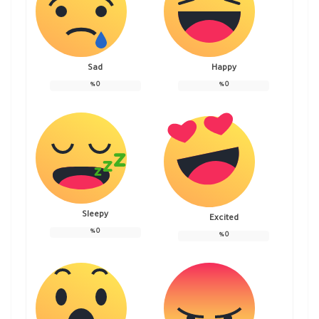
Sad
Happy
%
0
%
0
Sleepy
Excited
%
0
%
0