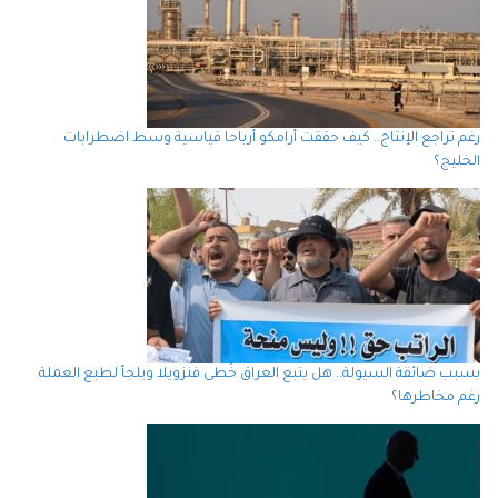
رغم تراجع الإنتاج.. كيف حققت أرامكو أرباحا قياسية وسط اضطرابات
الخليج؟
بسبب ضائقة السيولة.. هل يتبع العراق خُطى فنزويلا ويلجأ لطبع العملة
رغم مخاطرها؟