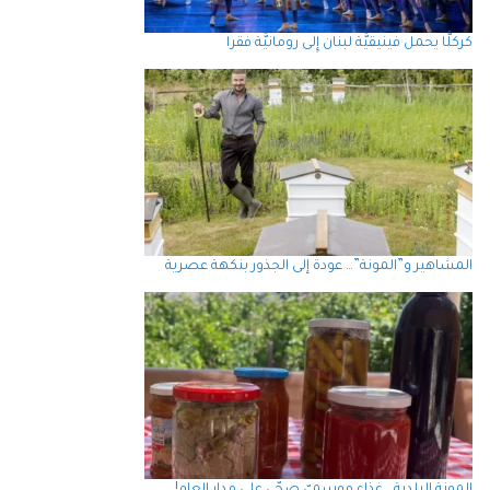
كركلَّا يحمل فينيقيَّة لبنان إِلى رومانيَّة فقرا
المشاهير و”المونة”… عودة إلى الجذور بنكهة عصرية
المونة البلدية… غذاء موسميّ صحّي على مدار العام!