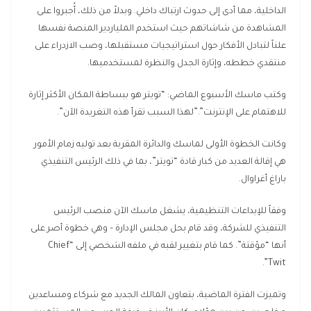
الداخلية، مما أدى إلى حدوث ارتباك داخلي. وبدلاً من ذلك، أُجبروا على
المشاهدة من شاشاتهم حيث استخدم الملياردير المنصة نفسها
علناً لتبادل الأفكار حول استراتيجيات مستقبلها، وصب الازدراء على
منتقدي خططه، وإثارة الجدل والنظرة لمستخدميها.
وكتب ماسك الأسبوع الماضي: “تويتر هو ببساطة المكان الأكثر إثارة
للاهتمام على الإنترنت”.”لهذا السبب تقرأ هذه التغريدة الآن”.
وكانت الخطوة الأولى لماسك والدائرة المقربة بعد توليه زمام الأمور
هي إقالة العديد من كبار قادة “تويتر”، بما في ذلك الرئيس التنفيذي
باراغ أغراوال.
وفقاً للإيداعات التنظيمية، يشغل ماسك الآن منصب الرئيس
التنفيذي للشركة، وقد قام بحل مجلس الإدارة – وهي خطوة أصر على
أنها “مؤقتة”. كما قام بتغيير لقبه في ملفه الشخصي إلى “Chief
Twit”.
وتميزت الفترة الماضية، بتعاون المالك الجديد مع شركاء ومساعدين