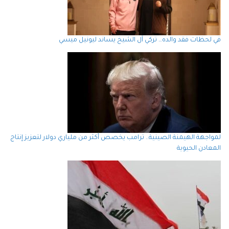
في لحظات فقد والده… تركي آل الشيخ يساند ليونيل ميسي
لمواجهة الهيمنة الصينية.. ترامب يخصص أكثر من ملياري دولار لتعزيز إنتاج
المعادن الحيوية