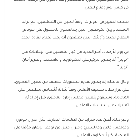
نشر أحد الموظفين صورة لأنفسهم وهم نائمون على أرضية المكتب
في كيس نوم وقناع للعين.
تسبب التغيير في التوترات، وفقاً لاثنين من المطلعين، مع تزايد
الانقسام بين الموظفين الذين يتنافسون للحصول على نفوذ في
النظام الجديد وأولئك الذين يعتقدون أنه يجب تحدي القادة الجدد.
في يوم الأربعاء، أخبر العديد من كبار المنفقين على الإعلانات على
“تويتر” أنه يعتزم التركيز على التكنولوجيا والهندسة، وتعزيز أمان
“تويتر” .
وقال ماسك إنه يعتزم تقديم مستويات مختلفة من تعديل المحتوى،
على غرار نظام تصنيف الأفلام، وفقاً لثلاثة أشخاص مطلعين على
المحادثة، وسيقوم بتعيين مجلس إدارة المحتوى قبل إجراء أي
تغييرات على سياسات الاعتدال.
ومع ذلك، أعلن عدد متزايد من العلامات التجارية، مثل جنرال موتورز
وفولكس فاغن وكارلسبرغ وجنرال ميلز، عن توقف الإنفاق مؤقتاً على
المنصة نظراً لمخاوف الاعتدال.