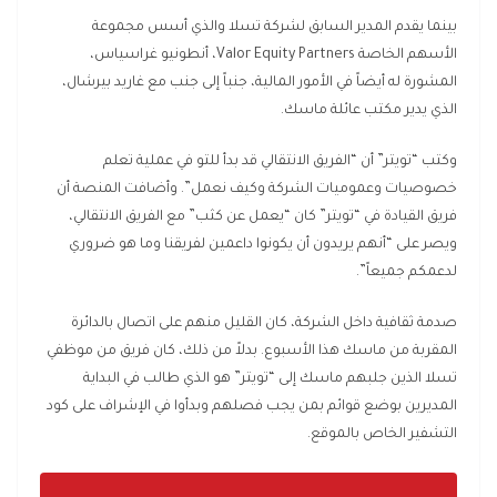
بينما يقدم المدير السابق لشركة تسلا والذي أسس مجموعة
الأسهم الخاصة Valor Equity Partners، أنطونيو غراسياس،
المشورة له أيضاً في الأمور المالية، جنباً إلى جنب مع غاريد بيرشال،
الذي يدير مكتب عائلة ماسك.
وكتب “تويتر” أن “الفريق الانتقالي قد بدأ للتو في عملية تعلم
خصوصيات وعموميات الشركة وكيف نعمل”. وأضافت المنصة أن
فريق القيادة في “تويتر” كان “يعمل عن كثب” مع الفريق الانتقالي،
ويصر على “أنهم يريدون أن يكونوا داعمين لفريقنا وما هو ضروري
لدعمكم جميعاً”.
صدمة ثقافية داخل الشركة، كان القليل منهم على اتصال بالدائرة
المقربة من ماسك هذا الأسبوع. بدلاً من ذلك، كان فريق من موظفي
تسلا الذين جلبهم ماسك إلى “تويتر” هو الذي طالب في البداية
المديرين بوضع قوائم بمن يجب فصلهم وبدأوا في الإشراف على كود
التشفير الخاص بالموقع.