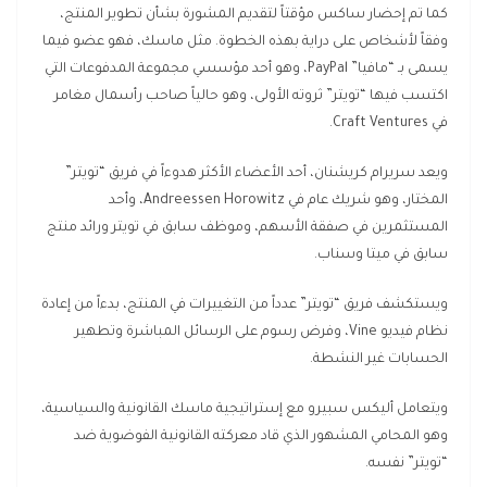
كما تم إحضار ساكس مؤقتاً لتقديم المشورة بشأن تطوير المنتج،
وفقاً لأشخاص على دراية بهذه الخطوة. مثل ماسك، فهو عضو فيما
يسمى بـ “مافيا” PayPal، وهو أحد مؤسسي مجموعة المدفوعات التي
اكتسب فيها “تويتر” ثروته الأولى، وهو حالياً صاحب رأسمال مغامر
في Craft Ventures.
ويعد سريرام كريشنان، أحد الأعضاء الأكثر هدوءاً في فريق “تويتر”
المختار، وهو شريك عام في Andreessen Horowitz، وأحد
المستثمرين في صفقة الأسهم، وموظف سابق في تويتر ورائد منتج
سابق في ميتا وسناب.
ويستكشف فريق “تويتر” عدداً من التغييرات في المنتج، بدءاً من إعادة
نظام فيديو Vine، وفرض رسوم على الرسائل المباشرة وتطهير
الحسابات غير النشطة.
ويتعامل أليكس سبيرو مع إستراتيجية ماسك القانونية والسياسية،
وهو المحامي المشهور الذي قاد معركته القانونية الفوضوية ضد
“تويتر” نفسه.