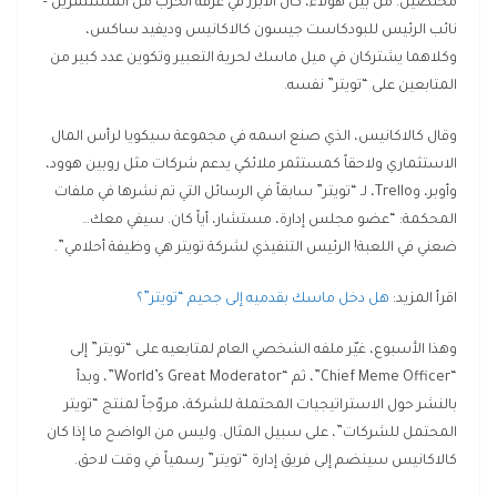
مخلصين. من بين هؤلاء، كان الأبرز في غرفة الحرب من المستثمرين –
نائب الرئيس للبودكاست جيسون كالاكانيس وديفيد ساكس،
وكلاهما يشتركان في ميل ماسك لحرية التعبير وتكوين عدد كبير من
المتابعين على “تويتر” نفسه.
وقال كالاكانيس، الذي صنع اسمه في مجموعة سيكويا لرأس المال
الاستثماري ولاحقاً كمستثمر ملائكي يدعم شركات مثل روبين هوود،
وأوبر، وTrello، لـ “تويتر” سابقاً في الرسائل التي تم نشرها في ملفات
المحكمة: “عضو مجلس إدارة، مستشار، أياً كان. سيفي معك…
ضعني في اللعبة! الرئيس التنفيذي لشركة تويتر هي وظيفة أحلامي”.
اقرأ المزيد:
هل دخل ماسك بقدميه إلى جحيم “تويتر”؟
وهذا الأسبوع، غيّر ملفه الشخصي العام لمتابعيه على “تويتر” إلى
“Chief Meme Officer”، ثم “World’s Great Moderator”، وبدأ
بالنشر حول الاستراتيجيات المحتملة للشركة، مروّجاً لمنتج “تويتر
المحتمل للشركات”، على سبيل المثال. وليس من الواضح ما إذا كان
كالاكانيس سينضم إلى فريق إدارة “تويتر” رسمياً في وقت لاحق.