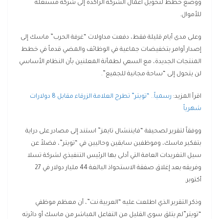
ووضع خطط لتحويل أعمال الشركة الراكدة إلى شركة مستغلة
للأموال.
وعلى مدى أيام قليلة فقط، دفعت مداولات “غرفة الحرب” ماسك إلى
إصدار أوامر بتخفيضات جماعية في الوظائف والمضي قدماً في خطط
المنتجات الجديدة، مع السعي لطمأنة المعلنين بأن النظام الأساسي
لن يتحول إلى “ساحة مجانية للجميع”.
اقرأ المزيد:
رسمياً.. “تويتر” تطرح العلامة الزرقاء مقابل 8 دولارات
شهرياً
ووفقاً لتقرير لصحيفة “فايننشال تايمز” استند إلى مصادر على دراية
بتفكير ماسك، وموظفين سابقين وحاليين في “تويتر”، فضلاً عن
سيل التغريدات العامة التي أدلى بها الرئيس التنفيذي لشركة تسلا
وفريقه بعد إغلاق صفقة الاستحواذ البالغة 44 مليار دولار في 27
أكتوبر.
وذكر التقرير الذي اطلعت عليه “العربية.نت”، أن معظم موظفي
“تويتر”لم يتلق سوى القليل من التفاعل المباشر من ماسك أو دائرته