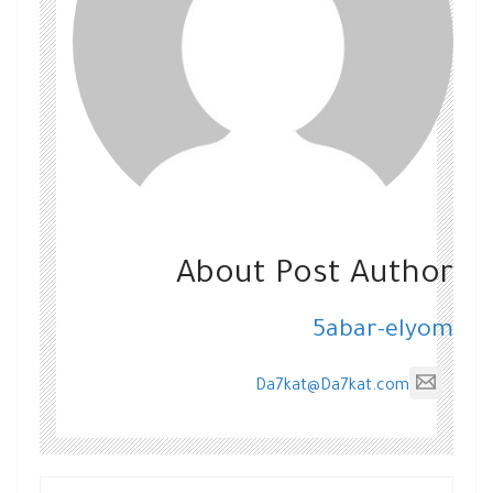
About Post Author
5abar-elyom
Da7kat@Da7kat.com