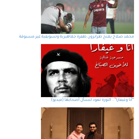
محمد صلاح يمنح طرابزون طفرة جماهيرية وتسويقية غير مسبوقة
“أنا وغيفارا”… الثورة تعود لتسأل أصحابها (فيديو)