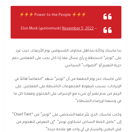
Power to the People
November 5, 2022
— Elon Musk (@elonmusk)
بدا ماسك وكأنه يتجاهل مخاوف المسوقين يوم الأربعاء، حيث غرد
على “تويتر” لاستطلاع رأي يسأل عما إذا كان يجب على المعلنين دعم
حرية التعبير أو “الصواب” السياسي.
لكن ماسك حذر يوم الجمعة من أن “تويتر” شهد “انخفاضاً هائلاً في
الإيرادات، بسبب ضغوط المجموعات الناشطة على المعلنين، على
الرغم من عدم تغير أي شيء مع الإشراف على المحتوى وفعلنا كل ما
في وسعنا لإرضاء النشطاء”.
وكتب ماسك، الذي غيّر ملفه الشخصي على “تويتر” من “Chief Twit”
إلى “عامل الخط الساخن لشكاوى تويتر”: “إن التعرض للهجوم من
قبل اليمين واليسار في آنٍ واحد هو علامة جيدة”.