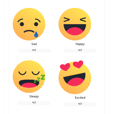
Sad
Happy
%
0
%
0
Sleepy
Excited
%
0
%
0