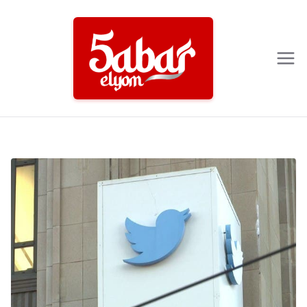
Ski
t
conten