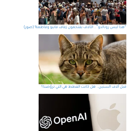
“هذا ليس رونالدو”… الآلاف يقتحمون زفاف فابيو وفاطمة! (صور)
قبل آلاف السنين… هل كانت القطط هي التي تروّضنا؟