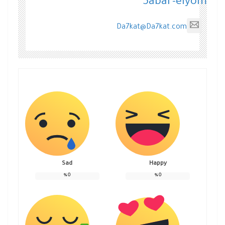
5abar-elyom
Da7kat@Da7kat.com
Sad
Happy
%
0
%
0