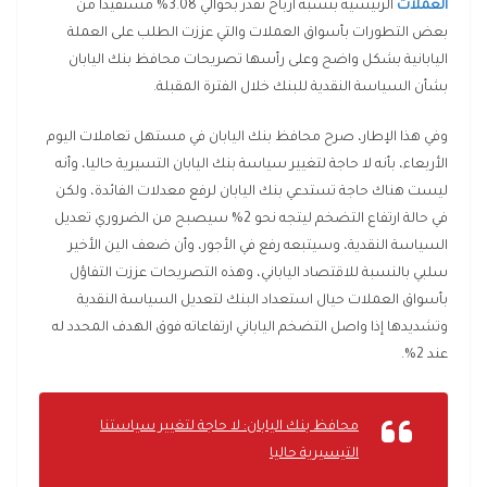
العملات
الرئيسية بنسبة أرباح تقدر بحوالي 3.08% مستفيدا من
بعض التطورات بأسواق العملات والتي عززت الطلب على العملة
اليابانية بشكل واضح وعلى رأسها تصريحات محافظ بنك اليابان
بشأن السياسة النقدية للبنك خلال الفترة المقبلة.
وفي هذا الإطار، صرح محافظ بنك اليابان في مستهل تعاملات اليوم
الأربعاء، بأنه لا حاجة لتغيير سياسة بنك اليابان التسيرية حاليا، وأنه
ليست هناك حاجة تستدعي بنك اليابان لرفع معدلات الفائدة، ولكن
في حالة ارتفاع التضخم ليتجه نحو 2% سيصبح من الضروري تعديل
السياسة النقدية، وسيتبعه رفع في الأجور، وأن ضعف الين الأخير
سلبي بالنسبة للاقتصاد الياباني، وهذه التصريحات عززت التفاؤل
بأسواق العملات حيال استعداد البنك لتعديل السياسة النقدية
وتشديدها إذا واصل التضخم الياباني ارتفاعاته فوق الهدف المحدد له
عند 2%.
محافظ بنك اليابان: لا حاجة لتغيير سياستنا
التيسيرية حاليا