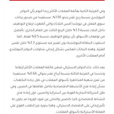
وفي المرتبة الثانية بقائمة العملات الأكثر ربحا اليوم يأتي الدولار
النيوزلندي بنسبة ربح تقدر بنحو 1.95%، مستفيدا من صدور بيانات
سوق العمل في نيوزلندا أمس الثلاثاء والتي أظهرت ارتفاع التوظيف
داخل البلاد بنسبة 1.3% خلال الربع الثالث من العام الجاري، بأفضل
من توقعات الأسواق بأن يرتفع التوظيف بنسبة 0.5% فقط، كما
استقرت البطالة النيوزلندية دون تغيير عند مستوى 3.3% خلال نفس
الفترة، وهذه البيانات انعكس بشكل إيجابي بتداولات الدولار النيوزلندي
أمام العملات الأخرى.
بعد ذلك، جاء الدولار الاسترالي ضمن قائمة العملات الأكثر ارتفاعا
وتحديدا في المرتبة الثالثة بنسبة أرباح تقدر بحوالي 0.66% مستفيدا
من تعزز شهية المخاطرة بأسواق العملات في ظل زيادة التكهنات
بشأن إعادة فتح الأنشطة الاقتصادية بكامل طاقتها في الصين، وفي
ظل الشراكة التجارية القوية بين أستراليا والصين، فإن إعادة فتح
النشاط الاقتصادي كليا بالصين والتخلي عن قيود كورونا قد يكون له
تأثير إيجابي على الاقتصاد الاسترالي، وهذا بدوره عزز الطلب القوي على
العملة الأسترالية بأسواق العملات.