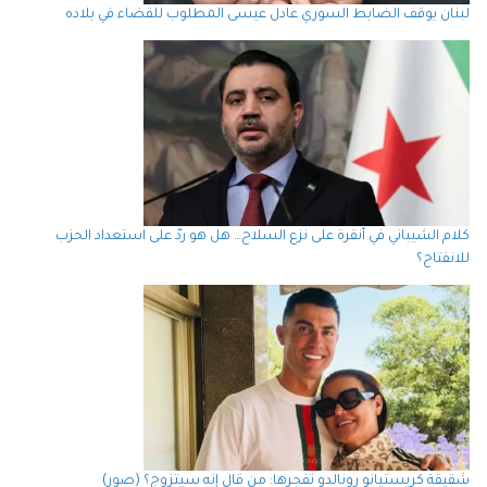
لبنان يوقف الضابط السوري عادل عيسى المطلوب للقضاء في بلاده
كلام الشيباني في أنقرة على نزع السلاح… هل هو ردّ على استعداد الحزب
للانفتاح؟
شقيقة كريستيانو رونالدو تفجرها: من قال إنه سيتزوج؟ (صور)