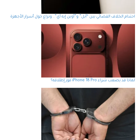
احتدام الخلاف القضائي بين “أبل” و”أوبن إيه آي”.. ونزاع حول أسرار الأجهزة
لماذا قد يصعب شراء iPhone 18 Pro فور إطلاقه؟