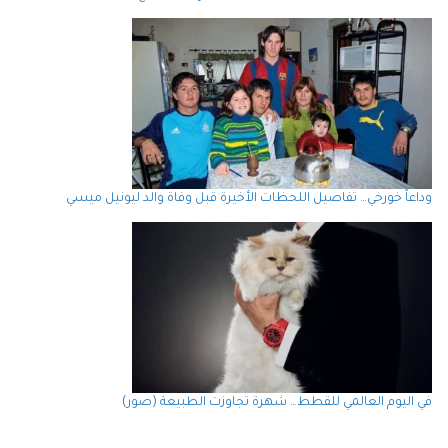
وداعاً خورخي… تفاصيل اللحظات الأخيرة قبل وفاة والد ليونيل ميسي
في اليوم العالمي للقطط… شهرة تجاوزت الطبيعة (صور)