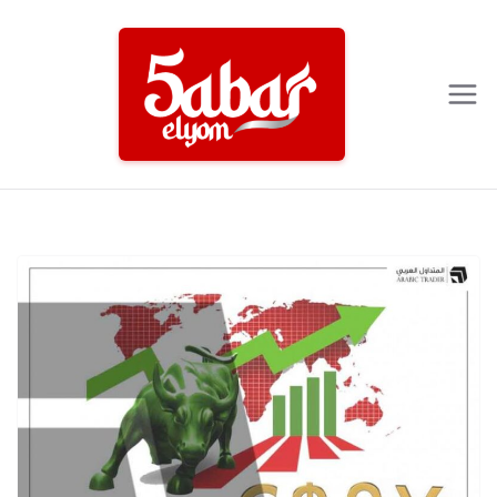
Ski
t
conten