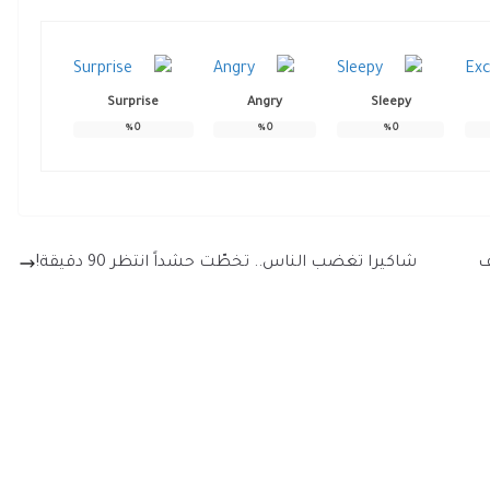
Surprise
Angry
Sleepy
%
0
%
0
%
0
ف
شاكيرا تغضب الناس.. تخطّت حشداً انتظر 90 دقيقة!