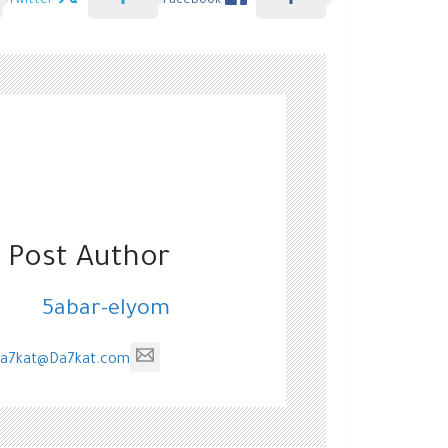
Twitter
Facebook
 Post Author
5abar-elyom
a7kat@Da7kat.com