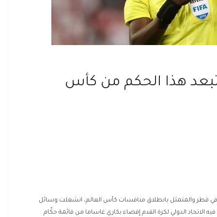
استبعد هذا الحكم من كأس
لأهم في قطر والمتمثل بانطلاق منافسات كأس العالم، انشغلت وسائل
يه الاتحاد الدولي لكرة القدم إقصاء بكاري غاساما من قائمة حكّام