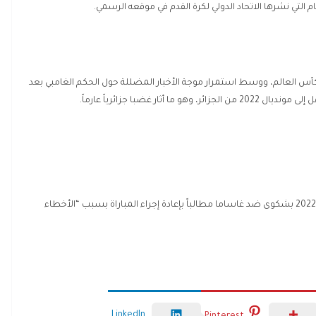
م التي نشرها الاتحاد الدولي لكرة القدم في موقعه الرسمي.
أس العالم، ووسط استمرار موجة الأخبار المضللة حول الحكم الغامبي بعد
ار غضبا جزائرياً عارماً.
وقد تقدّم الاتحاد الجزائري لكرة القدم (فاف) في 31 آذار/مارس 2022 بشكوى ضد غاساما مطالباً بإعادة إجراء المباراة بسبب “الأخطاء
LinkedIn