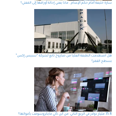
سارة خليفة أمام حكم الإعدام… ماذا يعني إحالة أوراقها إلى المفتي؟
هل اصطدمت الطبقة العليا من صاروخ تابع لشركة “سبيس إكس”
بسطح القمر؟
35.8 مليار دولار في الربع الثاني: من أين تأتي مايكروسوفت بأموالها؟