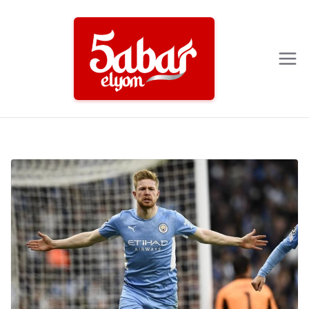
Ski
t
conten