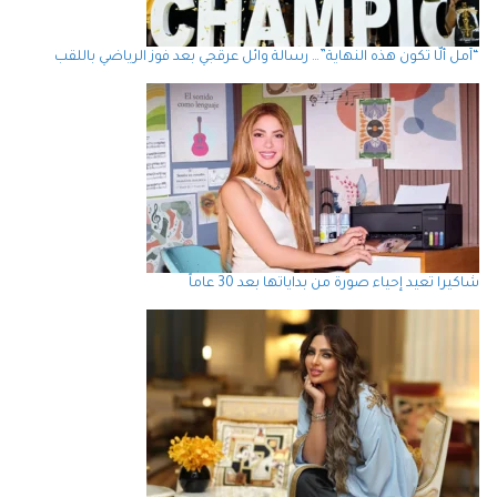
“آمل ألّا تكون هذه النهاية”… رسالة وائل عرقجي بعد فوز الرياضي باللقب
شاكيرا تعيد إحياء صورة من بداياتها بعد 30 عاماً