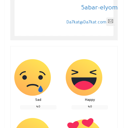
5abar-elyom
Da7kat@Da7kat.com
Sad
Happy
%
0
%
0