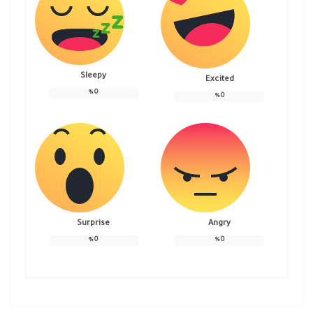
Sleepy
Excited
%
0
%
0
Surprise
Angry
%
0
%
0