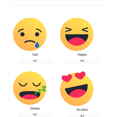
Sad
Happy
%
0
%
0
Sleepy
Excited
%
0
%
0