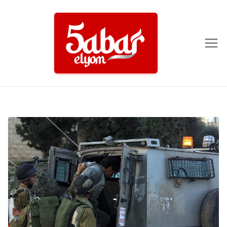
Ski
t
conten