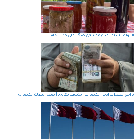
المونة البلدية… غذاء موسميّ صحّي على مدار العام!
تراجع معدلات ادخار المصريين يكشف تهاوي أرصدة البنوك المصرية