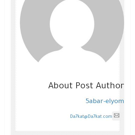
About Post Author
5abar-elyom
Da7kat@Da7kat.com