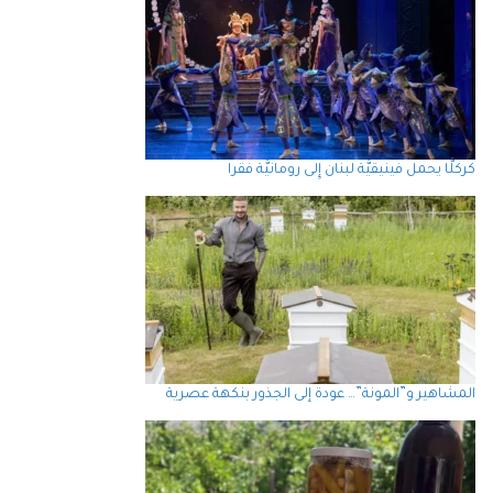
كركلَّا يحمل فينيقيَّة لبنان إِلى رومانيَّة فقرا
المشاهير و”المونة”… عودة إلى الجذور بنكهة عصرية