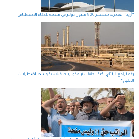
“أريد” القطرية تستثمر 800 مليون دولار في منصة للذكاء الاصطناعي
رغم تراجع الإنتاج.. كيف حققت أرامكو أرباحا قياسية وسط اضطرابات
الخليج؟