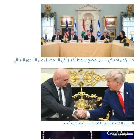
مسؤول أميركي: لبنان قطع شوطاً كبيراً في الانفصال عن المحور الايراني
الحزب المستقوي بالمواقف الأميركية أيضاً