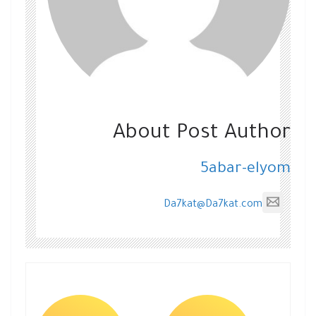
About Post Author
5abar-elyom
Da7kat@Da7kat.com