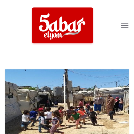
Ski
t
conten