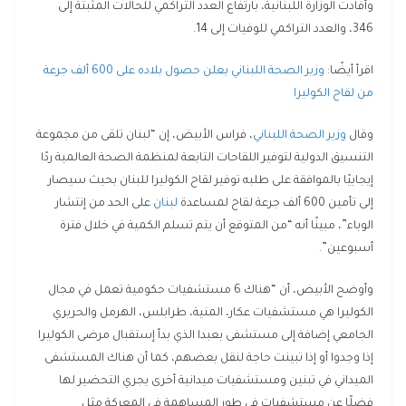
وأفادت الوزارة اللبنانية، بارتفاع العدد التراكمي للحالات المثبتة إلى
346، والعدد التراكمي للوفيات إلى 14.
اقرأ أيضًا:
وزير الصحة اللبناني يعلن حصول بلاده على 600 ألف جرعة
من لقاح الكوليرا
وقال
وزير الصحة اللبناني
، فراس الأبيض، إن “لبنان تلقى من مجموعة
التنسيق الدولية لتوفير اللقاحات التابعة لمنظمة الصحة العالمية ردًا
إيجابيًا بالموافقة على طلبه توفير لقاح الكوليرا للبنان بحيث سيصار
إلى تأمين 600 ألف جرعة لقاح لمساعدة
لبنان
على الحد من إنتشار
الوباء”، مبينًا أنه “من المتوقع أن يتم تسلم الكمية في خلال فترة
أسبوعين”.
وأوضح الأبيض، أن “هناك 6 مستشفيات حكومية تعمل في مجال
الكوليرا هي مستشفيات عكار، المنية، طرابلس، الهرمل والحريري
الجامعي إضافة إلى مستشفى بعبدا الذي بدأ إستقبال مرضى الكوليرا
إذا وجدوا أو إذا تبينت حاجة لنقل بعضهم، كما أن هناك المستشفى
الميداني في تبنين ومستشفيات ميدانية أخرى يجري التحضير لها
فضلًا عن مستشفيات في طور المساهمة في المعركة مثل