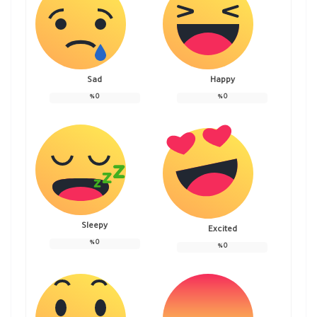
Sad
Happy
%
0
%
0
Sleepy
Excited
%
0
%
0