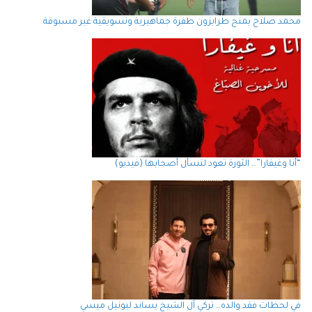
محمد صلاح يمنح طرابزون طفرة جماهيرية وتسويقية غير مسبوقة
“أنا وغيفارا”… الثورة تعود لتسأل أصحابها (فيديو)
في لحظات فقد والده… تركي آل الشيخ يساند ليونيل ميسي