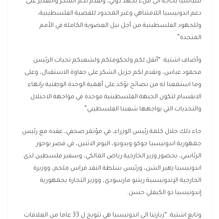
سياسيا بحاجة الى ملء بجهد دولي، ونقدم لكم الشكر والتقدير على
دعم اندونيسيا اللامتناهي وغير المحدود للقضية الفلسطينية،
وللجهود الفلسطينية من أجل نيل العضوية الكاملة في الأمم
المتحدة”.
وأضاف اشتية: “أنقل لكم ولحكومتكم ولشعبكم تحيات الرئيس
محمود عباس، ونقدم لكم جزيل الشكر على حفاوة الاستقبال، وعلى
وما استمعنا له من نصائح تؤكد على أهمية الوحدة الوطنية بإنهاء
الانقسام لتكون الجبهة الفلسطينية موحدة في مواجهة الاحتلال
والتحديات التي يواجهها شعبنا الفلسطيني”.
جاء ذلك خلال كلمة رئيس الوزراء، في مؤتمر صحفي، عقده مع رئيس
جمهورية اندونيسيا جوكو ويدودو، اليوم الاثنين، في قصر بوجور
الرئاسي، بحضور وزير الخارجية رياض المالكي، وسفير فلسطين لدى
اندونيسيا زهير الشن، ورئيس سلطة النقد فراس ملحم، ووزيرة
الخارجية الإندونيسية ريتنو مارسودي، ووزير التجارة بجمهورية
إندونيسيا ذو الكيفلي حسن.
وتابع اشتية: “زيارتنا الى اندونيسيا هي تتويج ل 33 عاما من العلاقات