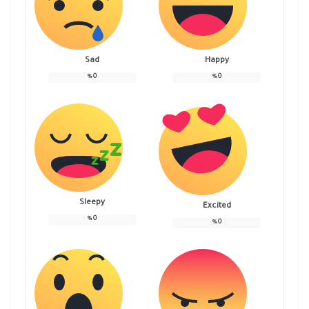
Sad
Happy
%
0
%
0
Sleepy
Excited
%
0
%
0