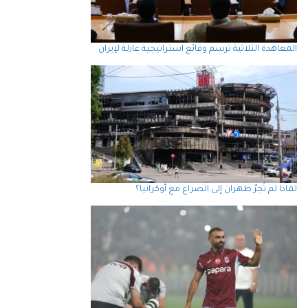
المعاهدة الثلاثية ترسم وقائع استراتيجية عازلة لإيران
لماذا لم تُجرّ طهران إلى الصراع مع أوكرانيا؟