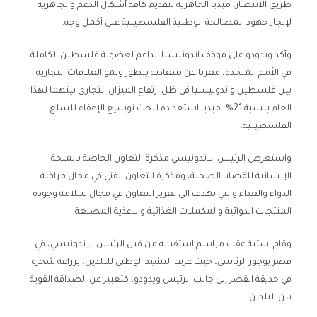
طريق الانتصار، مبديا الجاهزية لتقديم كافة أشكال الدعم والجاهزية
لإنجاز جهود المصالحة الوطنية الفلسطينية على أكمل وجه.
وأكد ويدودو على موقف اندونيسيا الداعم لعضوية فلسطين الكاملة
في الأمم المتحدة، معربا عن سعادته بتطور ونمو العلاقات التجارية
بين فلسطين واندونيسيا في ظل ارتفاع الميزان التجاري بينهما لهذا
العام بنسبة 21%، مبديا استعداده لبحث توسيع الإعفاء للسلع
الفلسطينية.
واستعرض الرئيس الاندونيسي مذكرة التعاون الخاصة بالمنحة
الإنسانية للقضايا الصحية، ومذكرة التعاون الفني في مجال مراقبة
الدواء والغذاء والتي تهدف الى تعزيز التعاون في مجال سلامة وجودة
المنتجات الدوائية والمكملات الغذائية والاغذية المصنعة.
وقام اشتية عقب مراسم استقباله من قبل الرئيس الإندونيسي، في
قصر بوجور الرئاسي، حيث عزف النشيد الوطني للبلدين، بزراعة شجرة
في حديقة القصر إلى جانب الرئيس ويدودو، كتعبير عن الصداقة القوية
بين البلدين.