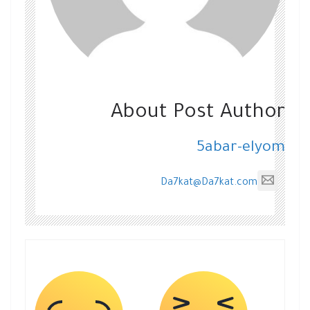
About Post Author
5abar-elyom
Da7kat@Da7kat.com