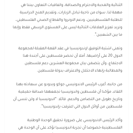
الثنائية والمحبة والاحترام والصداقة، واتفاقيات التعاون بيننا هي
مهمة لنا، سواء من ناحية تبادل الزيارات، وتقديم المنح الدراسية
للطلبة الفلسطينيين، ودعم الاونروا والقطاع الصحي الفلسطيني،
ونريد تعزيز العلاقات الثنائية ليس على المستوى الرسمي فقط وإنما
ما بين الشعبين”.
وتمنى اشتية التوفيق لإندونيسيا في عقد القمة المقبلة لمجموعة
الدول 20 على أراضيها، آملا أن تحضر فلسطين على أجندة هذا
الاجتماع، وأن يتضمن بيان مجموعة العشرين دعم فلسطين
والمطالبة بإنهاء الاحتلال والاعتراف بدولة فلسطين.
من جانبه، أعرب الرئيس الاندونيسي جوكو ويدودو عن سعادته بهذا
اللقاء، مؤكدا أن فلسطين واندونيسيا تجمعهما صداقة حميمية
وتاريخ طويل من التضامن والدعم، قائلا: “اندونيسيا لا ولن تنسى أن
فلسطين من أوائل الدول التي اعترفت بإندونيسيا”.
وأكد الرئيس الاندونيسي على ضرورة تحقيق الوحدة الوطنية
الفلسطينية خصوصا أن تجربة اندونيسيا تؤكد على أن الوحدة هي