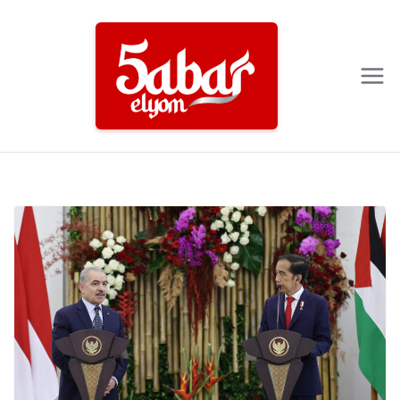
Ski
t
conten