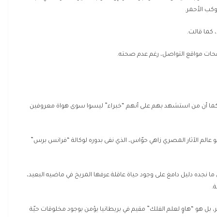
كب الأحمر.
، كما قالت.
حات مواقع التواصل، رغم عدم صحته.
 كما أن من استشهد بهم على أنهم “خبراء” ليسوا سوى هواة معروفين
هو عالم الآثار المصري زاهي حوّاس، الذي نفى بدوره لوكالة “فرانس برس”
 ما نجده دليل دامغ على وجود حياة عاقلة عرفها المريخ في ماضيه البعيد،
.
ر، بل هو “هاوٍ لعلم الفلك” مقيم في بريطانيا يؤمن بوجود مخلوقات حيّة