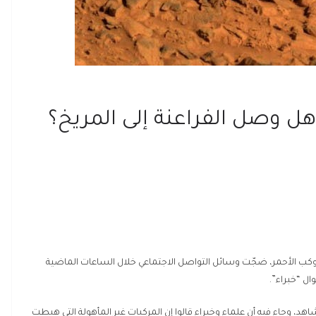
هل وصل الفراعنة إلى المريخ؟
لكوكب الأحمر، ضجّت وسائل التواصل الاجتماعي خلال الساعات الماضية
ال “خبراء”.
هد، وجاء فيه أن علماء وخبراء قالوا إن المركبات غير المأهولة التي هبطت