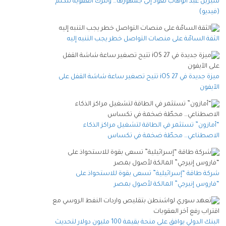
شيرين عبد الوهاب تعود إلى جمهورها… وتترك العفوية تتكلم
(فيديو)
الثقة السامّة على منصات التواصل خطر يجب التنبه إليه
ميزة جديدة في iOS 27 تتيح تصغير ساعة شاشة القفل على
الآيفون
“أمازون” تستثمر في الطاقة لتشغيل مراكز الذكاء
الاصطناعي… محطّة ضخمة في تكساس
شركة طاقة “إسرائيلية” تسعى بقوة للاستحواذ على
“فاروس إنيرجي” المالكة لأصول بمصر
البنك الدولي يوافق على منحة بقيمة 100 مليون دولار لتحديث