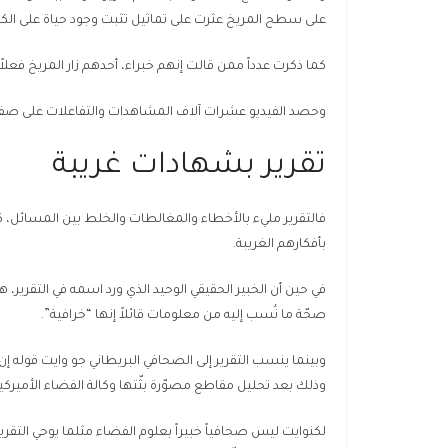
على سطح المريخ عثرت على تماثيل تثبت وجود حياة على الكو
كما ذكرت عدداً ممن قالت إنهم خبراء، أحدهم زار المريخ فعلاً
وحصد الفيديو عشرات آلاف المشاهدات والتفاعلات على صف
تقرير بشهادات غريبة
فالتقرير مليء بالأخطاء والمغالطات والخلط بين المسائل،
بأفكارهم الغريبة.
في حين أن الخبير الحقيقي الوحيد الذي ورد اسمه في التقرير، 
صحّة ما نُسب إليه من معلومات قائلاً إنها “خرافية”.
وبينما ينسب التقرير إلى الصحافي البريطاني جو وايت قوله إن
وذلك بعد تحليل مقاطع مصوّرة بثّتها وكالة الفضاء الأميركية
لكنوايت ليس صحافياً خبيراً بعلوم الفضاء مثلما يوحي التقري