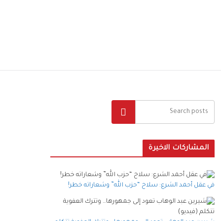
البحث
المشاركات الاخيرة
في عقل أحمد الشرع: سلاح “حزب الله” وشعاراته خطر!