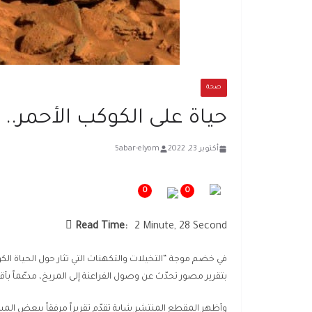
صحة
حياة على الكوكب الأحمر.. 
أكتوبر 23, 2022
5abar-elyom
0
0
Read Time:
2 Minute, 28 Second
في خضم موجة “التخيلات والتكهنات التي تثار حول الحياة ا
بتقرير مصور تحدّث عن وصول الفراعنة إلى المريخ، مدعّماً بأقو
وأظهر المقطع المنتشر شابة تقدّم تقريراً مرفقاً ببعض المشا