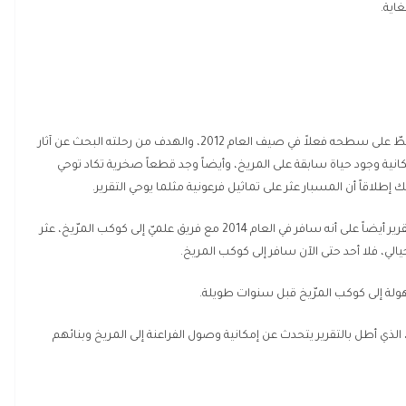
اية.
أما “كوريوسيتي”، فهو مسبار أميركي أطلق باتجاه المريخ وحطّ على سطحه فعلاً في صيف العام 2012، والهدف من رحلته البحث عن آثار
ية وجود حياة سابقة على المريخ، وأيضاً وجد قطعاً صخرية تكاد توحي
لك إطلاقاً أن المسبار عثر على تماثيل فرعونية مثلما يوحي التقرير.
وباحث فضاء تايواني اسمه سكوت ورانغ الذي يتحدث عنه التقرير أيضاً على أنه سافر في العام 2014 مع فريق علميّ إلى كوكب المرّيخ، عثر
خيالي، فلا أحد حتى الآن سافر إلى كوكب المريخ.
أهولة إلى كوكب المرّيخ قبل سنوات طويلة.
الذي أطل بالتقرير يتحدث عن إمكانية وصول الفراعنة إلى المريخ وبنائهم