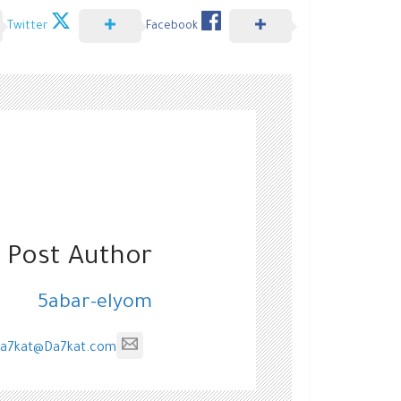
Twitter
Facebook
 Post Author
5abar-elyom
a7kat@Da7kat.com