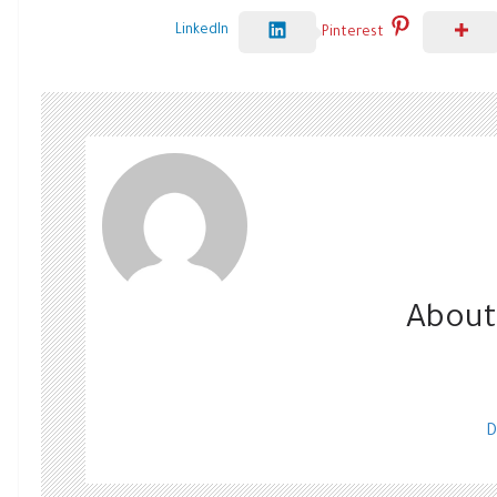
LinkedIn
Pinterest
About
D