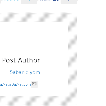
Twitter
Facebook
 Post Author
5abar-elyom
a7kat@Da7kat.com