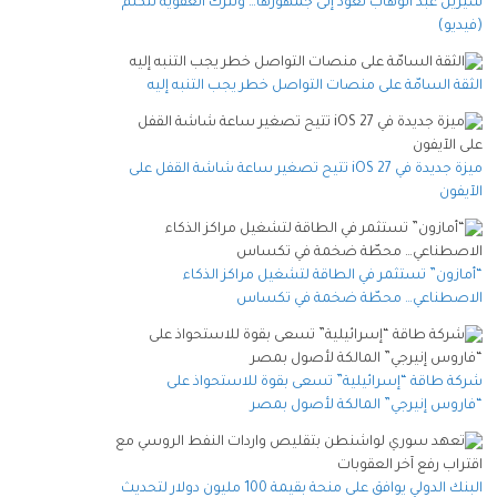
شيرين عبد الوهاب تعود إلى جمهورها… وتترك العفوية تتكلم
(فيديو)
الثقة السامّة على منصات التواصل خطر يجب التنبه إليه
ميزة جديدة في iOS 27 تتيح تصغير ساعة شاشة القفل على
الآيفون
“أمازون” تستثمر في الطاقة لتشغيل مراكز الذكاء
الاصطناعي… محطّة ضخمة في تكساس
شركة طاقة “إسرائيلية” تسعى بقوة للاستحواذ على
“فاروس إنيرجي” المالكة لأصول بمصر
البنك الدولي يوافق على منحة بقيمة 100 مليون دولار لتحديث