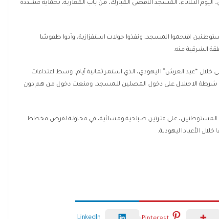
يوم الثلاثاء، المسجد الأقصى المبارك، من باب المغاربة، بحماية مشددة
ستوطنين اقتحموا المسجد، ونفذوا جولات استفزازية، وأدوا طقوسًا
طقة الشرقية منه.
ا المسجد الأقصى خلال “عيد العرش” اليهودي، الذي استمر ثمانية أيام، وسط اعتداءات
ا شرطة الاحتلال على دخول المصلين للمسجد، ومنعت دخول من هم دون
ن المستوطنين، على فترتين صباحية ومسائية، في محاولة لفرض مخطط
لال الأعياد اليهودية.
LinkedIn