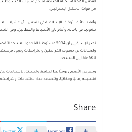
القدس المحتلة- الحياة الجديدة-
اقتحم عشرات المستوطنين، ال
من قوات الاحتلال الإسرائيلي.
وأفادت دائرة الأوقاف الإسلامية في القدس، بأن عشرات الم
تلمودية في باحاته، وأمام بابي الأسباط والقطانين، وفي المن
تجدر الإشارة إلى أن 5094 مستوطنا اقتحمو
واعتقالات في صفوف المرابطين والمرابطات وقيود فرضته
الـ50 عامًا إلى المسجد.
ويتعرض الأقصى يوميًا عدا الجمعة والسبت، لاقتحامات م
تقسيمه زمانيًا ومكانيًا، وتتصاعد حدة الاقتحامات وشراستها خ
Share