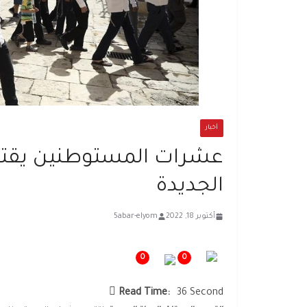
أخبار
عشرات المستوطنين يقتح
الجديدة
أكتوبر 18, 2022
5abar-elyom
0
0
Read Time:
36 Second