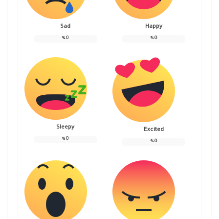
Sad
Happy
%
0
%
0
Sleepy
Excited
%
0
%
0