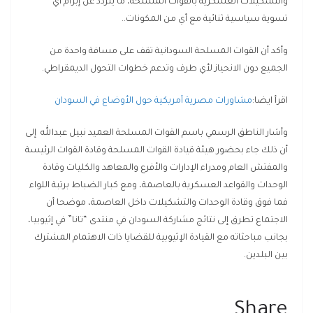
والتشكيلات العسكرية بالقوات المسلحة، ما يتردد عن إبرام أي
تسوية سياسية ثنائية مع أي من المكونات..
وأكد أن القوات المسلحة السودانية تقف على مسافة واحدة من
الجميع دون الانحياز لأي طرف وتدعم خطوات التحول الديمقراطي.
اقرأ ايضا:
مشاورات مصرية أمريكية حول الأوضاع في السودان
وأشار الناطق الرسمي باسم القوات المسلحة العميد نبيل عبدالله إلى
أن ذلك جاء بحضور هيئة قيادة القوات المسلحة وقادة القوات الرئيسة
والمفتش العام ومدراء الإدارات والأفرع والمعاهد والكليات وقادة
الوحدات والقواعد العسكرية بالعاصمة، ومع كبار الضباط برتبة اللواء
فما فوق وقادة الوحدات والتشكيلات داخل العاصمة، موضحا أن
الاجتماع تطرق إلى نتائج مشاركة السودان في منتدى “تانا” في إثيوبيا،
بجانب مباحثاته مع القيادة الإثيوبية للقضايا ذات الاهتمام المشترك
بين البلدين.
Share