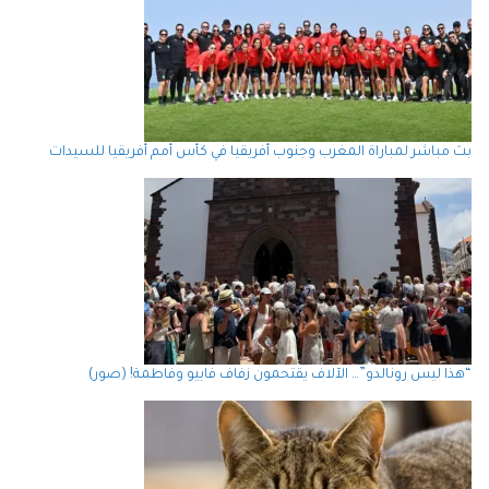
بث مباشر لمباراة المغرب وجنوب أفريقيا في كأس أمم أفريقيا للسيدات
“هذا ليس رونالدو”… الآلاف يقتحمون زفاف فابيو وفاطمة! (صور)