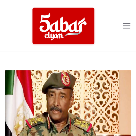
Ski
t
conten