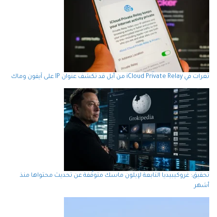
ثغرات في iCloud Private Relay من أبل قد تكشف عنوان IP على آيفون وماك
تحقيق: غروكيبيديا التابعة لإيلون ماسك متوقّفة عن تحديث محتواها منذ
أشهر