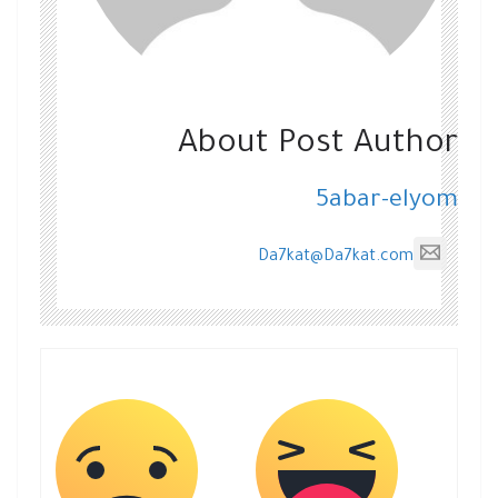
About Post Author
5abar-elyom
Da7kat@Da7kat.com